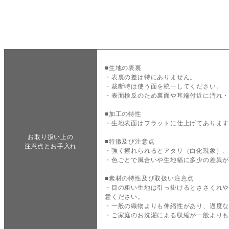
■生地の表裏
・表裏の差は特にありません。
・裁断時は使う面を統一してください。
・表面検反のため裏面や耳端付近に汚れ
■加工の特性
・生地表面はフラットに仕上げてありま
お取り扱い上の
■特徴及び注意点
注意点とお手入れ
・強く擦れられるとアタリ（白化現象）
・色ごとで風合いや生地幅に多少の差異
■素材の特性及び取扱い注意点
・目の粗い生地は引っ掛けるとささくれ
意ください。
・一般の織物よりも伸縮性があり、過度
・ご家庭のお洗濯による収縮が一般より