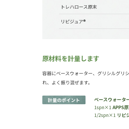
トレハロース原末
リピジュア®
原材料を計量します
容器にベースウォーター、グリシルグリシ
れ、よく振り混ぜます。
ベースウォーター 
計量のポイント
1spn×1
APPS原
1/2spn×1
リピジ