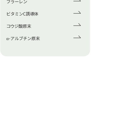
フラーレン
ビタミンC誘導体
コウジ酸原末
α-アルブチン原末