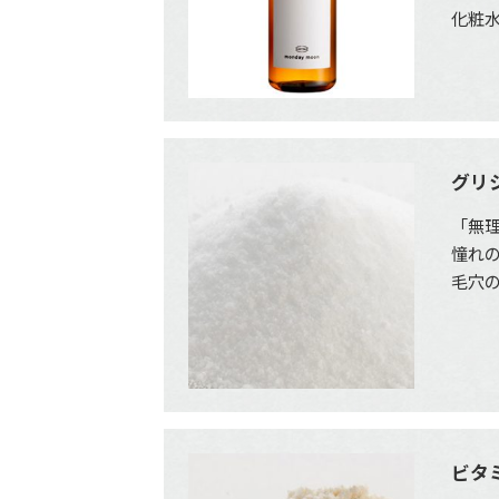
化粧
グリ
「無
憧れの
毛穴
ビタ