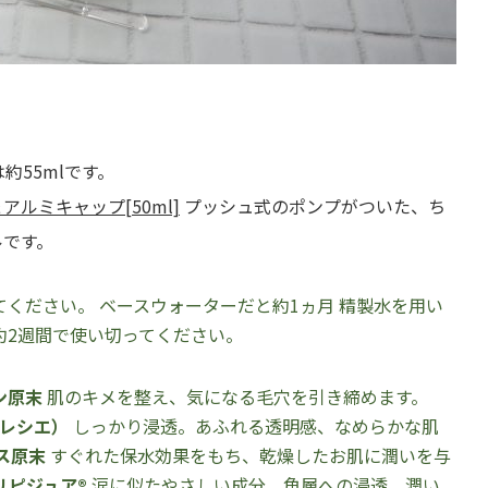
約55mlです。
ルミキャップ[50ml]
プッシュ式のポンプがついた、ち
ルです。
ください。 ベースウォーターだと約1ヵ月 精製水を用い
約2週間で使い切ってください。
ン原末
肌のキメを整え、気になる毛穴を引き締めます。
プレシエ）
しっかり浸透。あふれる透明感、なめらかな肌
ス原末
すぐれた保水効果をもち、乾燥したお肌に潤いを与
リピジュア®
涙に似たやさしい成分。角層への浸透、潤い