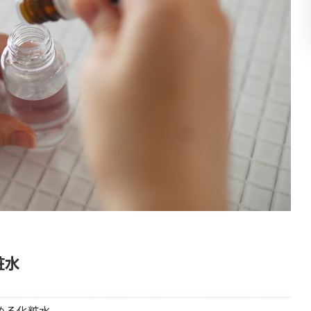
粧水
める化粧水。