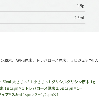
1.5g
2.5ml
ン原末、APPS原末、トレハロース原末、リピジュア®を入
50ml
大さじ×3＋小さじ×1
グリシルグリシン原末 1g
末 1g
1spn×1
トレハロース原末 1.5g
1spn×1＋
ュア® 2.5ml
1spn×2＋1/2spn×1