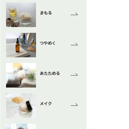
まもる
つやめく
あたためる
メイク