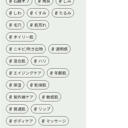
石鹸オフ
角質
しみ
しわ
くすみ
たるみ
毛穴
肌荒れ
オイリー肌
ニキビ/吹き出物
透明感
混合肌
ハリ
エイジングケア
年齢肌
保湿
乾燥肌
紫外線ケア
敏感肌
普通肌
リップ
ボディケア
マッサージ