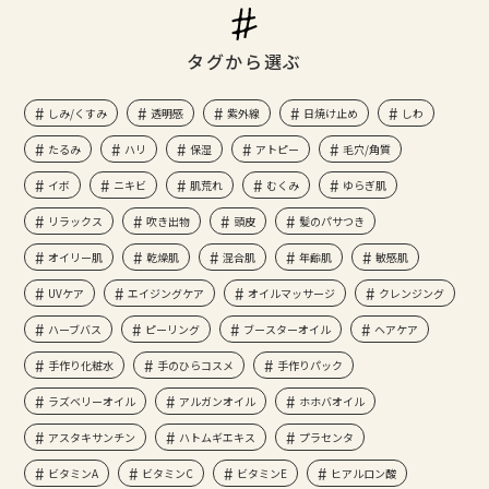
タグから選ぶ
しみ/くすみ
透明感
紫外線
日焼け止め
しわ
たるみ
ハリ
保湿
アトピー
毛穴/角質
イボ
ニキビ
肌荒れ
むくみ
ゆらぎ肌
リラックス
吹き出物
頭皮
髪のパサつき
オイリー肌
乾燥肌
混合肌
年齢肌
敏感肌
UVケア
エイジングケア
オイルマッサージ
クレンジング
ハーブバス
ピーリング
ブースターオイル
ヘアケア
手作り化粧水
手のひらコスメ
手作りパック
ラズベリーオイル
アルガンオイル
ホホバオイル
アスタキサンチン
ハトムギエキス
プラセンタ
ビタミンA
ビタミンC
ビタミンE
ヒアルロン酸