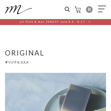
M
all P10x & max 30%OFF sale 8.4 - 8.17 ＞
ORIGINAL
オリジナルコスメ