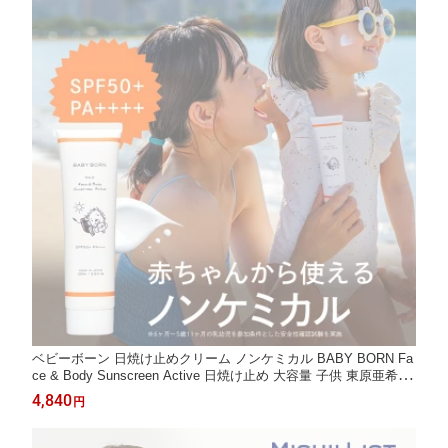
ベビーボーン 日焼け止めクリーム ノンケミカル BABY BORN Fa
ce & Body Sunscreen Active 日焼け止め 大容量 子供 東原亜希 S
PF50+/PA++++ 低刺激 子ども ベビー 赤ちゃん 無添加 紫外線対
4,840
円
策 保湿 UV対策 紫外線 日焼け対策 お出かけ ラベンダーの香り 親
子 ミッシーリスト