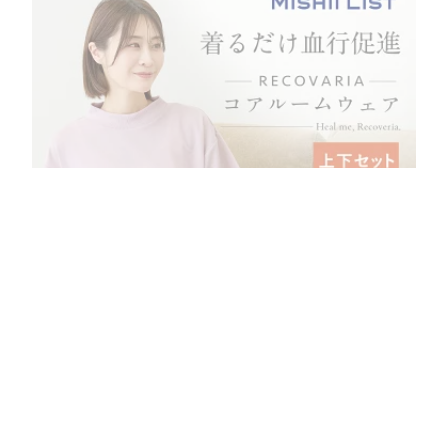
パジャマ レディース【血行促進】 RECOVARIA コア ルームウェ
ア リカバリー メンズ リカバリア エナジーストーン 繊維 遠赤外
線 上下セット 半袖 膝丈パンツ ハーフパンツ 寝間着 着るだけ リ
6,930
円
ラックス 腹巻き お腹首 おやすみサポート リラックスウェア ユニ
セックス