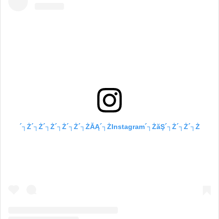
´┐Ż´┐Ż´┐Ż´┐Ż´┐Ż´┐ŻĂĄ´┐ŻInstagram´┐ŻăŞ´┐Ż´┐Ż´┐Ż