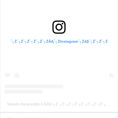
´┐Ż´┐Ż´┐Ż´┐Ż´┐Ż´┐ŻĂĄ´┐ŻInstagram´┐ŻăŞ´┐Ż´┐Ż´┐Ż
Satoshi Harano(@s.h.825)´┐Ż´┐Ż´┐Ż´┐Ż´┐Ż´┐Ż´┐Ż´┐Ż´┐Ż´┐Ż´┐Ż´┐Ż´┐Ż´┐Ż´┐Ż