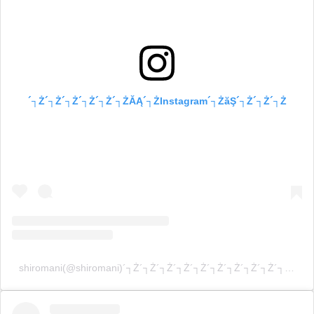
´┐Ż´┐Ż´┐Ż´┐Ż´┐Ż´┐ŻĂĄ´┐ŻInstagram´┐ŻăŞ´┐Ż´┐Ż´┐Ż
shiromani(@shiromani)´┐Ż´┐Ż´┐Ż´┐Ż´┐Ż´┐Ż´┐Ż´┐Ż´┐Ż´┐Ż´┐Ż´┐Ż´┐Ż´┐Ż´┐Ż