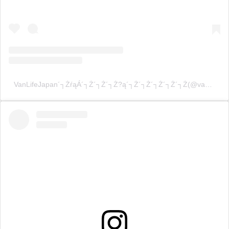
VanLifeJapan´┐ŻŕąÁ´┐Ż´┐Ż´┐Ż?ą´┐Ż´┐Ż´┐Ż´┐Ż´┐Ż(@vanlifejapan_rd)´┐Ż´┐Ż´┐Ż´┐Ż´┐Ż´┐Ż´┐Ż´┐Ż´┐Ż´┐Ż´┐Ż´┐Ż´┐Ż´┐Ż´┐Ż