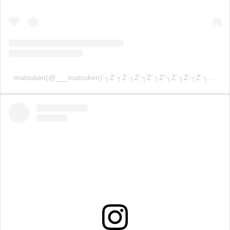
matsuken(@___matsuken)´┐Ż´┐Ż´┐Ż´┐Ż´┐Ż´┐Ż´┐Ż´┐Ż´┐Ż´┐Ż´┐Ż´┐Ż´┐Ż´┐Ż´┐Ż