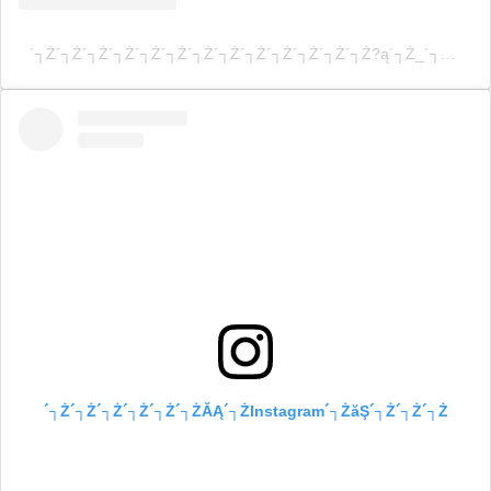
´┐Ż´┐Ż´┐Ż´┐Ż´┐Ż´┐Ż´┐Ż´┐Ż´┐Ż´┐Ż´┐Ż´┐Ż´┐Ż?ą´┐Ż_´┐Żńí?´┐ŻŮĄ´┐Ż(@8090ch)´┐Ż´┐Ż´┐Ż´┐Ż´┐Ż´┐Ż´┐Ż´┐Ż´┐Ż´┐Ż´┐Ż´┐Ż´┐Ż´┐Ż´┐Ż
´┐Ż´┐Ż´┐Ż´┐Ż´┐Ż´┐ŻĂĄ´┐ŻInstagram´┐ŻăŞ´┐Ż´┐Ż´┐Ż