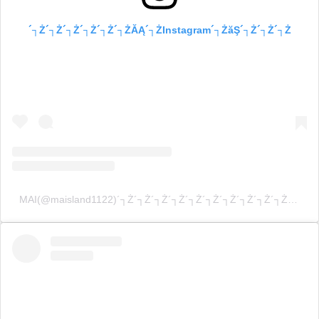
´┐Ż´┐Ż´┐Ż´┐Ż´┐Ż´┐ŻĂĄ´┐ŻInstagram´┐ŻăŞ´┐Ż´┐Ż´┐Ż
MAI(@maisland1122)´┐Ż´┐Ż´┐Ż´┐Ż´┐Ż´┐Ż´┐Ż´┐Ż´┐Ż´┐Ż´┐Ż´┐Ż´┐Ż´┐Ż´┐Ż