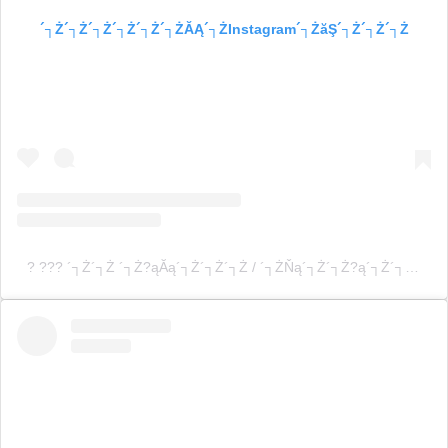
´┐Ż´┐Ż´┐Ż´┐Ż´┐Ż´┐ŻĂĄ´┐ŻInstagram´┐ŻăŞ´┐Ż´┐Ż´┐Ż
? ??? ´┐Ż´┐Ż ´┐Ż?ąĂą´┐Ż´┐Ż´┐Ż / ´┐ŻŇą´┐Ż´┐Ż?ą´┐Ż´┐Ż´┐ŻŇą´┐Ż´┐Ż´┐Ż & ´┐ŻÚąĄ´┐Ż´┐Ż´┐Ż´┐Ż(@fummy23_)´┐Ż´┐Ż´┐Ż´┐Ż´┐Ż´┐Ż´┐Ż´┐Ż´┐Ż´┐Ż´┐Ż´┐Ż´┐Ż´┐Ż´┐Ż