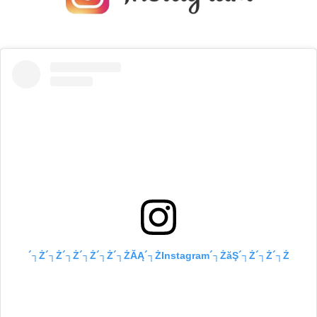
´┐Ż´┐Ż´┐Ż´┐Ż´┐Ż´┐ŻĂĄ´┐ŻInstagram´┐ŻăŞ´┐Ż´┐Ż´┐Ż