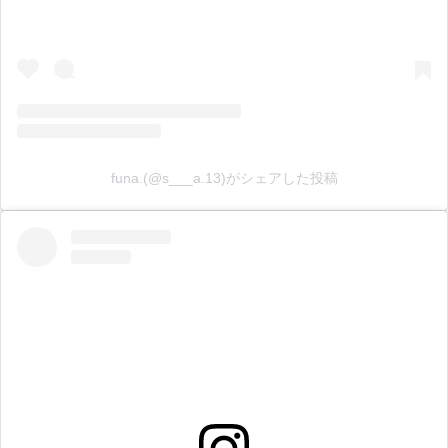
funa.(@s___a.13)がシェアした投稿