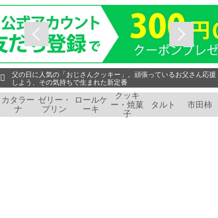
父の日に人気の「おじさんクッキー」。頑張っているお父さん応援
しよう、その気持ちで生まれた新定番
クッキ
カタラー
ゼリー・
ロールケ
ー・焼菓
タルト
市田柿
ナ
プリン
ーキ
子