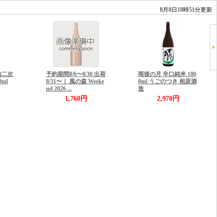
8月8日18時51分更新
内二次
予約期間8/6〜8/30 出荷
雨後の月 辛口純米 180
0ml
8/31〜｜ 風の森 Weeke
0ml うごのつき 相原酒
nd 2026 ...
造
1,760円
2,970円