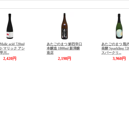
alic acid 720ml
あたごのまつ 鮮烈辛口
あたごのまつ 瓶
か マリック アシ
本醸造 1800ml 新澤醸
発酵 Sparkling 72
早川...
造店
スパークリ...
2,420円
2,198円
3,960円