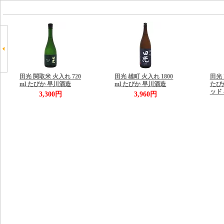
田光 関取米 火入れ 720
田光 雄町 火入れ 1800
田光 M
ml たびか 早川酒造
ml たびか 早川酒造
たび
ッド 
3,300円
3,960円