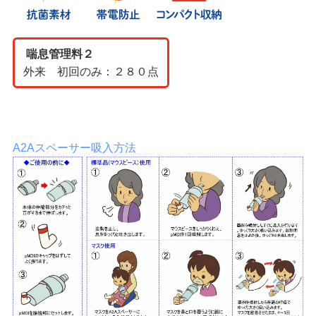
喘息管理料２
外来 初回のみ：２８０点
A2Aスペーサー吸入方法