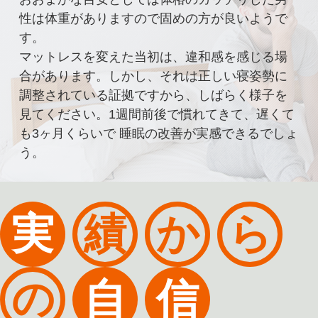
性は体重がありますので固めの方が良いようで
す。
マットレスを変えた当初は、違和感を感じる場
合があります。しかし、それは正しい寝姿勢に
調整されている証拠ですから、しばらく様子を
見てください。1週間前後で慣れてきて、遅くて
も3ヶ月くらいで 睡眠の改善が実感できるでしょ
う。
実
績
か
ら
の
自
信