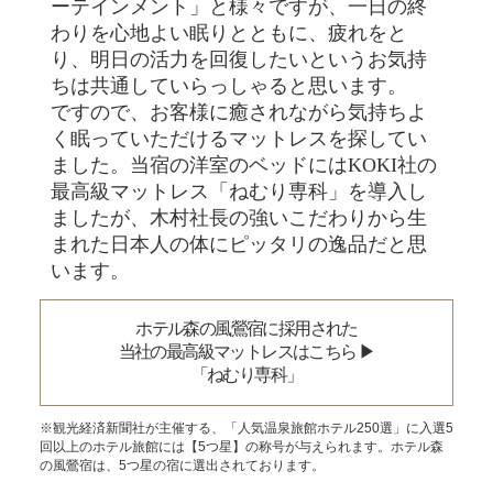
ーテインメント」と様々ですが、一日の終
わりを心地よい眠りとともに、疲れをと
り、明日の活力を回復したいというお気持
ちは共通していらっしゃると思います。
ですので、お客様に癒されながら気持ちよ
く眠っていただけるマットレスを探してい
ました。当宿の洋室のベッドにはKOKI社の
最高級マットレス「ねむり専科」を導入し
ましたが、木村社長の強いこだわりから生
まれた日本人の体にピッタリの逸品だと思
います。
ホテル森の風鶯宿に採用された
当社の最高級マットレスはこちら ▶︎
「ねむり専科」
※観光経済新聞社が主催する、「人気温泉旅館ホテル250選」に入選5
回以上のホテル旅館には【5つ星】の称号が与えられます。ホテル森
の風鶯宿は、5つ星の宿に選出されております。