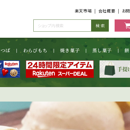
楽天市場
会社概要
お
んつば
わらびもち
焼き菓子
蒸し菓子
餅