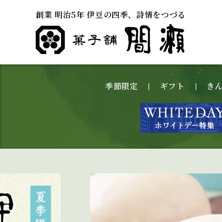
創業 明治5年 伊豆の四季、詩情をつづる
季節限定
ギフト
き