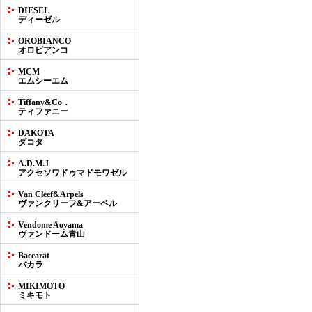
DIESEL
ディーゼル
OROBIANCO
オロビアンコ
MCM
エムシーエム
Tiffany&Co．
ティファニー
DAKOTA
ダコタ
A.D.M.J
アクセソワドゥマドモワゼル
Van Cleef&Arpels
ヴァンクリーフ&アーペル
Vendome Aoyama
ヴァンドーム青山
Baccarat
バカラ
MIKIMOTO
ミキモト