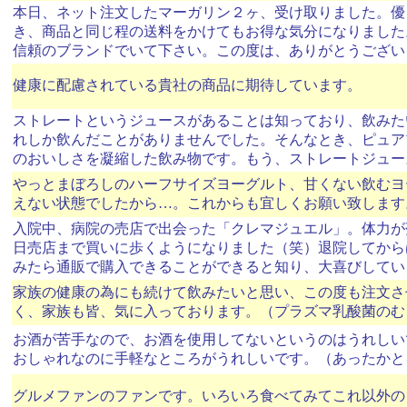
本日、ネット注文したマーガリン２ヶ、受け取りました。優
き、商品と同じ程の送料をかけてもお得な気分になりました
信頼のブランドでいて下さい。この度は、ありがとうござい
健康に配慮されている貴社の商品に期待しています。
ストレートというジュースがあることは知っており、飲みた
れしか飲んだことがありませんでした。そんなとき、ピュア
のおいしさを凝縮した飲み物です。もう、ストレートジュー
やっとまぼろしのハーフサイズヨーグルト、甘くない飲むヨ
えない状態でしたから…。これからも宜しくお願い致します
入院中、病院の売店で出会った「クレマジュエル」。体力が
日売店まで買いに歩くようになりました（笑）退院してから
みたら通販で購入できることができると知り、大喜びしてい
家族の健康の為にも続けて飲みたいと思い、この度も注文さ
く、家族も皆、気に入っております。（プラズマ乳酸菌のむ
お酒が苦手なので、お酒を使用してないというのはうれしい
おしゃれなのに手軽なところがうれしいです。（あったかと
グルメファンのファンです。いろいろ食べてみてこれ以外の