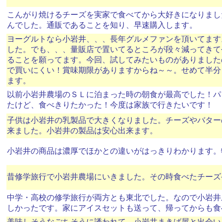
こんがり焼けるチーズを実家で食べてから大好きになりまし
んでした。通販であることを知り、早速購入します。
ヨーグルトなら小岩井、、、長年グルメファンを頂いてます
した。でも、、、量販店で置いてるところが段々減ってきて
ることを願ってます。今回、試してみたいものがありました
で買いにくい！賞味期限がありますからね～～。せめて半分
ます。
以前小岩井農場のＳＬに泊まった時の朝食が最高でした！パ
たけど、食べきりたかった！今度は家族で行きたいです！
子供は小岩井の乳製品で大きくなりました。チーズやバター
来ました。小岩井の製品は安心出来ます。
小岩井の商品は濃厚でほかとの違いがはっきりわかります。
昔修学旅行で小岩井農場にいきました。その時食べたチーズ
中学・高校の修学旅行が両方とも東北でした。なので小岩井
しかったです。家にアイスセットも送って、帰ってからも食
美味しそうなごちそうに誘われて、小岩井まきば屋と出会い