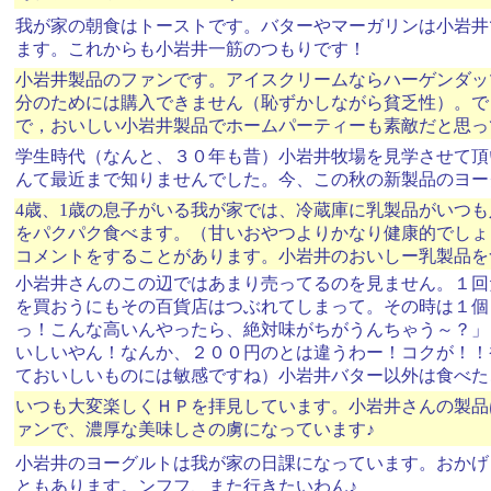
我が家の朝食はトーストです。バターやマーガリンは小岩井
ます。これからも小岩井一筋のつもりです！
小岩井製品のファンです。アイスクリームならハーゲンダッ
分のためには購入できません（恥ずかしながら貧乏性）。で
で，おいしい小岩井製品でホームパーティーも素敵だと思っ
学生時代（なんと、３０年も昔）小岩井牧場を見学させて頂
んて最近まで知りませんでした。今、この秋の新製品のヨー
4歳、1歳の息子がいる我が家では、冷蔵庫に乳製品がいつ
をパクパク食べます。（甘いおやつよりかなり健康的でしょ
コメントをすることがあります。小岩井のおいしー乳製品を
小岩井さんのこの辺ではあまり売ってるのを見ません。１回
を買おうにもその百貨店はつぶれてしまって。その時は１個
っ！こんな高いんやったら、絶対味がちがうんちゃう～？」
いしいやん！なんか、２００円のとは違うわー！コクが！！
ておいしいものには敏感ですね）小岩井バター以外は食べた
いつも大変楽しくＨＰを拝見しています。小岩井さんの製品
ァンで、濃厚な美味しさの虜になっています♪
小岩井のヨーグルトは我が家の日課になっています。おかげさ
ともあります。ンフフ、また行きたいわん♪