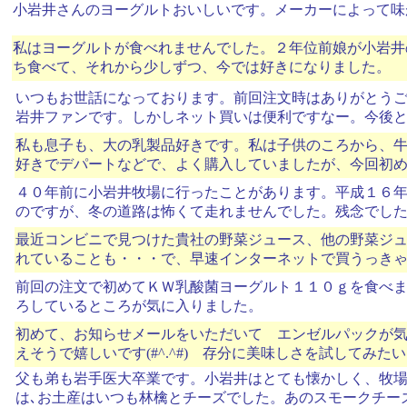
小岩井さんのヨーグルトおいしいです。メーカーによって味
私はヨーグルトが食べれませんでした。２年位前娘が小岩井
ち食べて、それから少しずつ、今では好きになりました。
いつもお世話になっております。前回注文時はありがとう
岩井ファンです。しかしネット買いは便利ですなー。今後
私も息子も、大の乳製品好きです。私は子供のころから、
好きでデパートなどで、よく購入していましたが、今回初
４０年前に小岩井牧場に行ったことがあります。平成１６
のですが、冬の道路は怖くて走れませんでした。残念でし
最近コンビニで見つけた貴社の野菜ジュース、他の野菜ジ
れていることも・・・で、早速インターネットで買うっきゃな
前回の注文で初めてＫＷ乳酸菌ヨーグルト１１０ｇを食べま
ろしているところが気に入りました。
初めて、お知らせメールをいただいて エンゼルパックが
えそうで嬉しいです(#^.^#) 存分に美味しさを試してみた
父も弟も岩手医大卒業です。小岩井はとても懐かしく、牧
は､お土産はいつも林檎とチーズでした。あのスモークチー