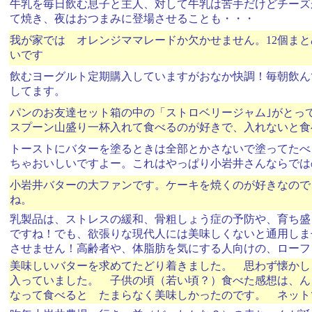
牛乳を毎日飲む息子と主人、対して牛乳は苦手だけどチーズ
て焼き、夜はおつまみに登場させることも・・・
我が家では オレンジママレードか欠かせません。12個ま
いです
飲むヨーグルト定期購入していますがおなか快調！毎朝飲ん
してます。
パンのお友達セット箱の中の「ストロベリージャム｣がとっ
スプーン山盛り一杯入れて食べるのが好きで、入れないと食べ
トーストにバターを塗るときは全部とかさないで塗ってたべ
ちゃおいしいですよー。これはやっぱり小岩井さんならでは
小岩井バターの大ファンです。ケーキを焼くのが好きなので
ね。
乳製品は、ストレスの緩和、骨粗しょう症の予防や、育ち盛
ですね！でも、欲張りな現代人には美味しくないと通用しま
させません！高齢者や、体脂肪を気にする人向けの、ローフ
美味しいバターを求めてたどり着きました。 思わず懐かし
入っていました。 子供の頃（若い頃？）食べた感想は、ん
なって食べると たまらなく美味しかったのです。 ネット