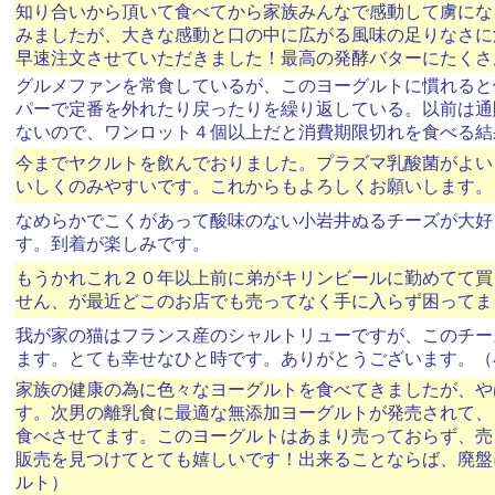
知り合いから頂いて食べてから家族みんなで感動して虜にな
みましたが、大きな感動と口の中に広がる風味の足りなさに満
早速注文させていただきました！最高の発酵バターにたくさ
グルメファンを常食しているが、このヨーグルトに慣れると
パーで定番を外れたり戻ったりを繰り返している。以前は通
ないので、ワンロット４個以上だと消費期限切れを食べる結
今までヤクルトを飲んでおりました。プラズマ乳酸菌がよい
いしくのみやすいです。これからもよろしくお願いします。
なめらかでこくがあって酸味のない小岩井ぬるチーズが大好
す。到着が楽しみです。
もうかれこれ２０年以上前に弟がキリンビールに勤めてて買
せん、が最近どこのお店でも売ってなく手に入らず困ってま
我が家の猫はフランス産のシャルトリューですが、このチー
ます。とても幸せなひと時です。ありがとうございます。（
家族の健康の為に色々なヨーグルトを食べてきましたが、や
す。次男の離乳食に最適な無添加ヨーグルトが発売されて、
食べさせてます。このヨーグルトはあまり売っておらず、売
販売を見つけてとても嬉しいです！出来ることならば、廃盤
ルト）