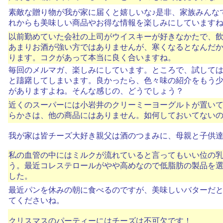
素敵な贈り物が我が家に届くと嬉しいな♪是非、家族みんな
れからも美味しい商品やお得な情報を楽しみにしています
以前勤めていた会社の上司がウイスキーが好きなかたで、
あまりお酒が強い方ではありませんが、寒くなるとなんだ
ります。コクがあって本当に良く合いますね。
毎回のメルマガ、楽しみにしています。ところで、試して
と躊躇してしまいます。良かったら、色々味の紹介をもう
がありますよね。そんな感じの、どうでしょう？
近くのスーパーには小岩井のクリーミーヨーグルトが置い
らかさは、他の商品にはありません。如何しておいてない
我が家は皆チーズ大好き親父は酒のつまみに、母親と子供
私の血管の中にはミルクが流れていると言ってもいい位の
う。最近コレステロールがやや高めなので低脂肪の製品を
した。
最近パンを休みの朝に食べるのですが、美味しいバターだ
てくださいね。
クリスマスのパーティーにはチーズは不可欠です！