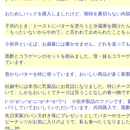
おためしパックを購入しましたけど、期待を裏切らない内
子供のとき、トーストにバターを塗ろうと冷蔵庫を開けた
「もったいないからやめて」と言われて止められたことをふと
小岩井といえば、お歳暮には書かせません。どれを送って
黒酢とコラゲーンのセットを頼みました。母・妹もコラー
ています。
昔からバターを特に使っています。おいしい商品が多く新
妊娠中には本当に乳製品にお世話になりました。特にチー
いて、しかもおいしくてチーズは言うことなしの食べ物で
(^コ^)(^ン^)(^ニ^)(^チ^)(^ワ^) 小岩井製品の
パリしていておいしくいただいています。共同購入で、黒
先日実家のパン大好き母にプレゼントとしてバターやヨーグル
ピーナッツがお気に入りのようで、私も食べたくなりまし
m(__)m