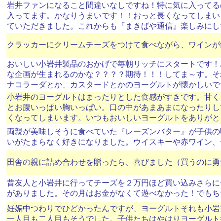
岩井ファンになること間違いなしですね！特に気に入ってる
入ってます。かなりうまいです！！おっと長くなってしまい
ていただきました。これからも『まきばや通信』楽しみにし
クラッカーにクリームチーズをつけて食べながら、ワインが飲
おいしい小岩井製品のおかげで毎朝リッチにスタートです！
な企画が生まれるのかな？？？？期待！！！してま～す。そ
ナコラーダとか、カスタードとかのヨーグルトが懐かしいで
小岩井のヨーグルトはまったりとした食感がすきです。甘く
とお腹いっぱい胸いっぱい。口の中があまあまになったりし
くなってしまいます。いつもおいしいヨーグルトをありがと
両親が美味しそうに食べていた『レーズンバター』が子供の
いがたまらなく好きになりました。ウイスキーや赤ワイン、
田舎の親に詰め合わせを贈ったら、喜びました（買うのに勇
昔友人と小岩井に行ってチーズを２万円ほど買い込みさらに
がありました。その月はお金がなくて遊べなかった！でもち
妊娠中つわりでひどかったんですが、ヨーグルトそれも小岩
一人目も二人目もそうでした。子供たちはやはりヨーグルト