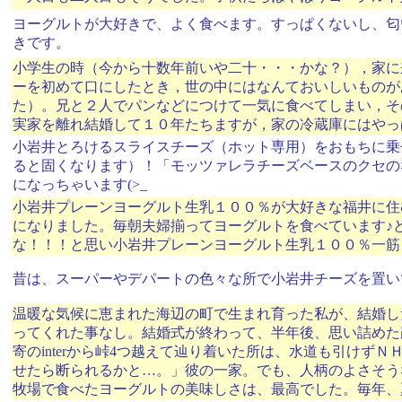
ヨーグルトが大好きで、よく食べます。すっぱくないし、匂
きです。
小学生の時（今から十数年前いや二十・・・かな？），家に
ーを初めて口にしたとき，世の中にはなんておいしいものが
た）。兄と２人でパンなどにつけて一気に食べてしまい，そ
実家を離れ結婚して１０年たちますが，家の冷蔵庫にはやっ
小岩井とろけるスライスチーズ（ホット専用）をおもちに乗
ると固くなります）！「モッツァレラチーズベースのクセの
になっちゃいます(>_
小岩井プレーンヨーグルト生乳１００％が大好きな福井に住
になりました。毎朝夫婦揃ってヨーグルトを食べています♪
な！！！と思い小岩井プレーンヨーグルト生乳１００％一筋
昔は、スーパーやデパートの色々な所で小岩井チーズを置い
温暖な気候に恵まれた海辺の町で生まれ育った私が、結婚し
ってくれた事なし。結婚式が終わって、半年後、思い詰めた
寄のinterから峠4つ越えて辿り着いた所は、水道も引け
せたら断られるかと…。」彼の一家。でも、人柄のよさそう
牧場で食べたヨーグルトの美味しさは、最高でした。毎年、