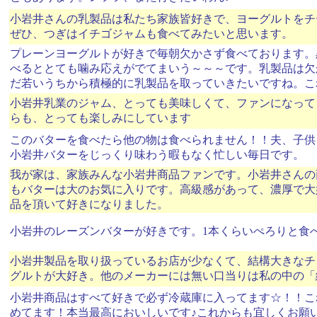
小岩井さんの乳製品は私たち家族皆好きで、ヨーグルトをチ
ぜひ、つぎはイチゴジャムも食べてみたいと思います。
プレーンヨーグルトが好きで毎朝欠かさず食べております。
べるととても噛み応えがでてまいう～～～です。乳製品は欠
だ若いうちから積極的に乳製品を取っていきたいですね。こ
小岩井乳業のジャム、とっても美味しくて、ファンになって
らも、とっても楽しみにしています
このバターを食べたら他の物は食べられません！！夫、子供
小岩井バターをじっくり味わう暇もなく忙しい毎日です。
我が家は、家族みんな小岩井商品ファンです。小岩井さんの
もバターは大のお気に入りです。高級感があって、濃厚で大
品を頂いて好きになりました。
小岩井のレーズンバターが好きです。1本くらいぺろりと食
小岩井製品を取り扱っているお店が少なくて、結構大きなチ
グルトが大好き。他のメーカーには無い口当りは私の中の「
小岩井商品はすべて好きで必ず冷蔵庫に入ってます☆！！こ
めてます！本当最高においしいです♪これからも宜しくお願