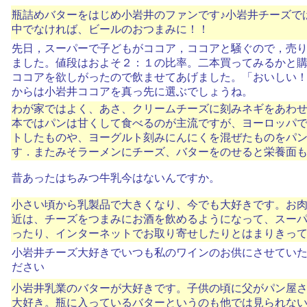
瓶詰めバターをはじめ小岩井のファンです♪小岩井チーズで
中でなければ、ビールのおつまみに！！
先日，スーパーで子どもがココア，ココアと騒ぐので，売
ました。値段はおよそ２：１の比率。二本買ってみるかと
ココアを欲しがったので飲ませてあげました。「おいしい
からは小岩井ココアを真っ先に選ぶでしょうね。
わが家ではよく、あさ、クリームチーズに刻みネギをあわ
本ではパンは甘くして食べるのが主流ですが、ヨーロッパ
トしたものや、ヨーグルト刻みにんにくを混ぜたものをパ
す．またみそラーメンにチーズ、バターをのせると栄養面
昔あったはちみつ牛乳今はないんですか。
小さい頃から乳製品で大きくなり、今でも大好きです。お
近は、チーズをつまみにお酒を飲めるようになって、スー
ったり、インターネットでお取り寄せしたりとはまりきってま
小岩井チーズ大好きでいつも私のワインのお供にさせてい
ださい
小岩井乳業のバターが大好きです。子供の頃に父がパン屋
大好き。瓶に入っているバターというのも他では見られな