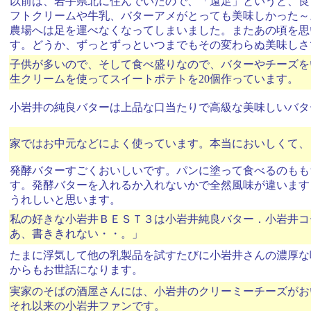
以前は、岩手県北に住んでいたので、「遠足」というと、良
フトクリームや牛乳、バターアメがとっても美味しかった～
農場へは足を運べなくなってしまいました。またあの頃を思
す。どうか、ずっとずっといつまでもその変わらぬ美味しさ
子供が多いので、そして食べ盛りなので、バターやチーズを
生クリームを使ってスイートポテトを20個作っています。
小岩井の純良バターは上品な口当たりで高級な美味しいバタ
家ではお中元などによく使っています。本当においしくて、
発酵バターすごくおいしいです。パンに塗って食べるのもも
す。発酵バターを入れるか入れないかで全然風味が違います
うれしいと思います。
私の好きな小岩井ＢＥＳＴ３は小岩井純良バター．小岩井コ
あ、書ききれない・・。」
たまに浮気して他の乳製品を試すたびに小岩井さんの濃厚な
からもお世話になります。
実家のそばの酒屋さんには、小岩井のクリーミーチーズがお
それ以来の小岩井ファンです。