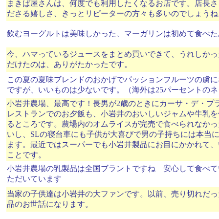
まきば屋さんは、何度でも利用したくなるお店です。店長さ
ださる嬉しさ、きっとリピーターの方々も多いのでしょうね
飲むヨーグルトは美味しかった、マーガリンは初めて食べた
今、ハマっているジュースをまとめ買いできて、うれしかっ
だけたのは、ありがたかったです。
この夏の夏味ブレンドのおかげでパッションフルーツの虜に
ですが、いいものは少ないです。（海外は25パーセントの
小岩井農場、最高です！長男が2歳のときにカーサ・デ・プ
レストランでのお夕飯も、小岩井のおいしいジャムや牛乳を
るところです。農場内のオムライスが完売で食べられなかっ
いし、SLの寝台車にも子供が大喜びで男の子持ちには本当
ます。最近ではスーパーでも小岩井製品にお目にかかれて、
ことです。
小岩井農場の乳製品は全国ブラントですね 安心して食べて
ただいています
当家の子供達は小岩井の大ファンです。以前、売り切れだっ
品のお世話になります。