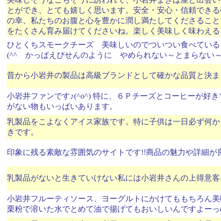
とができ、とても嬉しく思います。安全・安心・信頼できる
の幸、私たちのお腹と心を豊かに潤し満たしてくださること
をたくさん育み届けてくださいね。楽しく美味しく味わえる
ひとくちスモークチーズ 美味しいのでついつい食べてい
(^^ゞかっぱえびせんのように やめられない～とまらない～♪
昔から小岩井の製品は高級ブランドとして確かな品質と決ま
小岩井ファンです♪(^o^) 特に、６Ｐチーズとコーヒーが好き
がない物もいっぱいあります。
乳製品をこよなくアイス家族です。特に子供は一日必ず何か
きです。
印象に残る素敵な雰囲気のサイトです!!商品の魅力や詳細が
乳製品がないと生きていけない私には小岩井さんの上得意客
小岩井フルーティソース、ヨーグルトにかけてももちろん美
栗粉で溶いた水でとめて油で揚げてもおいしいんですよーっ(*^