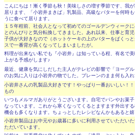
こんにちは！漸く季節も秋！美味しさの増す季節です、我が
居ります、「小岩井まきば」乳製品、高級なバターを何時も
うに食べて居ります。
１５年程前、社会人となって初めてのゴールデンウィークに
とのんびりと気分転換してきました。あれ以来、仕事と育児
子供が大好きなので（ホットケーキの上のバターをぱくっと
スで一番背が高くなってしまいましたが。
料理が出来ない私でも『小岩井』は知っている程、有名で美
上がる予感がします♪
最近、健康を気にしだした主人がテレビの影響で「ヨーグル
のお気に入りは小岩井の物でした。プレーンのまま何も入れ
小岩井さんの乳製品大好きです！やっぱり一番おいしい！！
もの
いつもメルマガありがとうございます。自宅でパンやお菓子
なっています。これから寒くなってくるとますます外出する
機会も多くなります。ちょっとしたレシピなんかもあると嬉
小岩井製品はお中元やお歳暮に多いに利用させていただいた
ただいています。