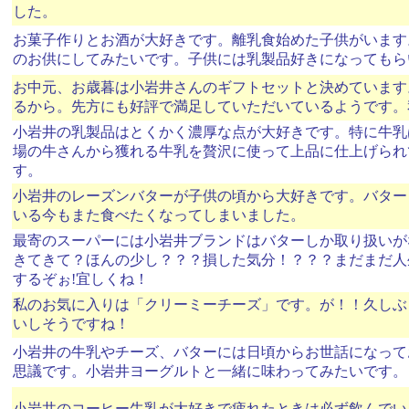
した。
お菓子作りとお酒が大好きです。離乳食始めた子供がいます
のお供にしてみたいです。子供には乳製品好きになってもら
お中元、お歳暮は小岩井さんのギフトセットと決めています
るから。先方にも好評で満足していただいているようです。
小岩井の乳製品はとくかく濃厚な点が大好きです。特に牛乳
場の牛さんから獲れる牛乳を贅沢に使って上品に仕上げられ
す。
小岩井のレーズンバターが子供の頃から大好きです。バターと
いる今もまた食べたくなってしまいました。
最寄のスーパーには小岩井ブランドはバターしか取り扱いが
きてきて？ほんの少し？？？損した気分！？？？まだまだ人
するぞぉ!宜しくね！
私のお気に入りは「クリーミーチーズ」です。が！！久しぶ
いしそうですね！
小岩井の牛乳やチーズ、バターには日頃からお世話になって
思議です。小岩井ヨーグルトと一緒に味わってみたいです。
小岩井のコーヒー牛乳が大好きで疲れたときは必ず飲んでい