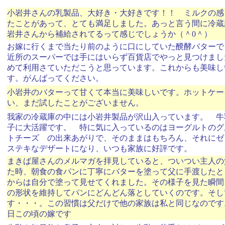
小岩井さんの乳製品、大好き・大好きです！！ ミルクの感
たことがあって、とても満足しました。あっと言う間に冷蔵
岩井さんから補給されてるって感じでしょうか（＾0＾）
お嫁に行くまで当たり前のように口にしていた醗酵バターで
近所のスーパーでは手にはいらず百貨店でやっと見つけまし
めて利用さていただこうと思っています。これからも美味し
す。がんばってください。
小岩井のバターって甘くて本当に美味しいです。ホットケー
い、まだ試したことがございません。
我家の冷蔵庫の中には小岩井製品が沢山入っています。 牛
子に大活躍です。 特に気に入っているのはヨーグルトのグ
トチーズ の出来あがりで、そのままはもちろん、それに
ステキなデザートになり、いつも家族に好評です。
まきば屋さんのメルマガを拝見していると、ついつい主人の
た時、朝食の食パンに丁寧にバターを塗って父に手渡したと
からは自分で塗って見せてくれました。その様子を見た瞬間
の形状を維持してパンにどんどん落としていくのです。そし
す・・・。この習慣は父だけで他の家族は私と同じなのです
日この頃の嫁です