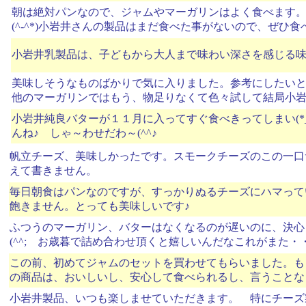
朝は絶対パンなので、ジャムやマーガリンはよく食べます
(^-^*)小岩井さんの製品はまだ食べた事がないので、ぜひ
小岩井乳製品は、子どもから大人まで味わい深さを感じる
美味しそうなものばかりで気に入りました。参考にしたいと思い
他のマーガリンではもう、物足りなくて色々試して結局小岩
小岩井純良バターが１１月に入ってすぐ食べきってしまい(*
んね♪ しゃ～わせだわ～(^^♪
帆立チーズ、美味しかったです。スモークチーズのこの一口
えて書きません。
毎日朝食はパンなのですが、すっかりぬるチーズにハマって
飽きません。とっても美味しいです♪
ふつうのマーガリン、バターはなくなるのが遅いのに、決心
(^^; お歳暮で詰め合わせ頂くと嬉しいんだなこれがまた・・・
この前、初めてジャムのセットを買わせてもらいました。も
の商品は、おいしいし、安心して食べられるし、言うことな
小岩井製品、いつも楽しませていただきます。 特にチー