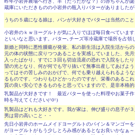
昨年小岩井農場へ行き、羊（だったかな？）の赤ちゃんが誕
蔵庫にいただきものの小岩井の瓶入りバターがありましたが
うちの５歳になる娘は、パンが大好きでバターは当然のこと
小岩井のｋｗヨーグルトが気に入りでほぼ毎日食べています
といいなと思います。バター､チーズ等冷蔵庫で場所を占領
新婚と同時に悪性腫瘍が発覚、私の新生活は入院生活からの
元の体の状態に戻りつつあることを実感していました、先月
入ったばかり、すでに３回も切迫流産の恐れで入院をしたり
望の光となり、何が何でも守り抜いて無事出産してあげよう
ってはその苦しみのおかげで、何でも乗り越えられるような
るものです。つわりもひどかったのですが、栄養のあるこれ
質の良い安心できるものをと思っていますので、是非本格的
乳製品が大好きです！ 最近バターを使った料理やお菓子作
時を与えてください(^0^)
乳製品はどれも大好きです。我が家は、伸び盛りの息子が３
男は背の高いこと・・
先日小岩井のホームメイドヨーグルトのパイン＆マンゴーを
がヨーグルトがもう少しとろみ感があるとなお良いかなぁ～