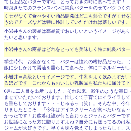
ても上品なバターですね とっておきの時に食べてます！ 
時焼きたてのフランスパンに純良バターをのせてパクつくので
くせがなくて食べやすい商品開発はどこも熱心ですがくせを
うのでチーズなどは特に検討していただければ嬉しいです。
小岩井さんの製品は高品質でおいしいというイメージがあり
たいと思います。
小岩井さんの商品はどれをとっても美味しく特に純良バター
学生時代 お金がなくて バターは憧れの嗜好品だった。（
飯に少しかけて醤油を垂らして食べた。体にエネルギーがし
小岩井＝高級というイメージです。牛乳をよく飲みますが、
るほどです。これからもおいしい乳製品を私たちに届けて下
6月に二人目を出産しました。それ以来、戦争のような毎日
ませていただいております。忙しくて子育てにイライラして
も垂らしております・・・じゅるっ（笑）。そんな中、今年
りましたところ、「今年はアイスクリームが食べたいなぁ～
かったです！お歳暮は誰が何と言おうとジャムとバターです
お世話になった方に贈りますよね？自分にも送ってるのは私
ジャムが大好きです。早くも味を覚えてしまったらしく、ス