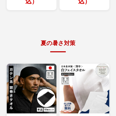
込）
込）
夏の暑さ対策