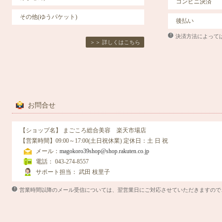
コンビニ決済
その他(ゆうパケット)
後払い
決済方法によって
＞＞ 詳しくはこちら
お問合せ
【ショップ名】 まごころ総合美容 楽天市場店
【営業時間】09:00～17:00(土日祝休業)
定休日
：土 日 祝
メール：
magokoro39shop@shop.rakuten.co.jp
電話： 043-274-8557
サポート担当： 武田 枝里子
営業時間以降のメール受信については、翌営業日にご対応させていただきますので