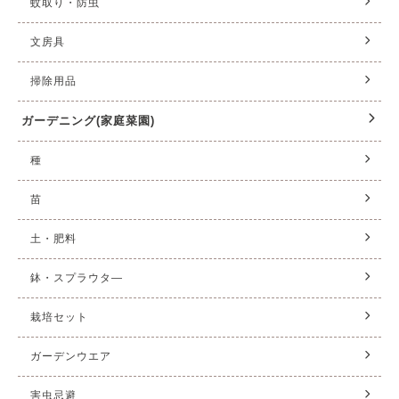
蚊取り・防虫
文房具
掃除用品
ガーデニング(家庭菜園)
種
苗
土・肥料
鉢・スプラウタ—
栽培セット
ガーデンウエア
害虫忌避