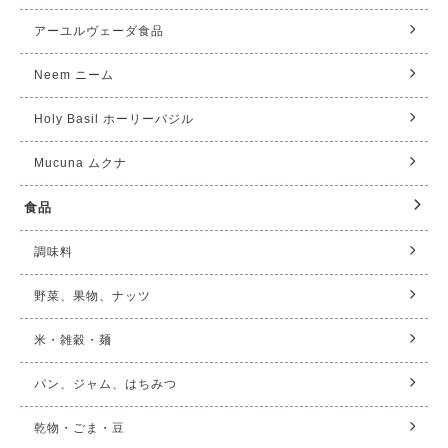
アーユルヴェーダ食品
Neem ニーム
Holy Basil ホーリーバジル
Mucuna ムクナ
食品
調味料
野菜、果物、ナッツ
米・雑穀・麺
パン、ジャム、はちみつ
乾物・ごま・豆