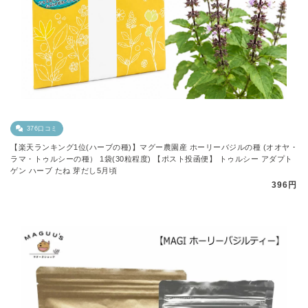
376口コミ
【楽天ランキング1位(ハーブの種)】マグー農園産 ホーリーバジルの種 (オオヤ・
ラマ・トゥルシーの種） 1袋(30粒程度) 【ポスト投函便】 トゥルシー アダプト
ゲン ハーブ たね 芽だし5月頃
396円