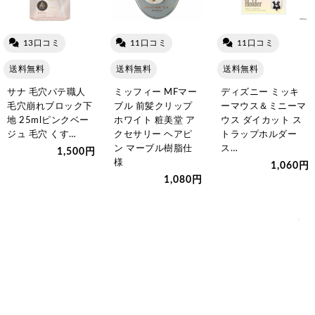
13口コミ
11口コミ
11口コミ
送料無料
送料無料
送料無料
サナ 毛穴パテ職人
ミッフィー MFマー
ディズニー ミッキ
毛穴崩れブロック下
ブル 前髪クリップ
ーマウス＆ミニーマ
地 25mlピンクベー
ホワイト 粧美堂 ア
ウス ダイカット ス
ジュ 毛穴 くす…
クセサリー ヘアピ
トラップホルダー
ン マーブル樹脂仕
ス…
1,500円
様
1,060円
1,080円