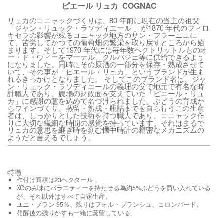
ピエール リュカ COGNAC
リュカのコニャックづくりは、80 年前に現在の当主の祖父
「ジャン・リュック・ラソディエール 」が1870 年代のフィロ
キセラの影響が残るコニャック地方のサン・フラーニュに
て、苦労してかつての葡萄畑の繁栄を取り戻すところから始
まります。そして1970 年代には毎年数ヘクトリットルものオ
ー・ド・ヴィーをマーテル、クルバジェ等に供給できるよう
になりました。同時にその原酒の一部分を保存・熟成させて
いて、その事が「ピエール・リュカ」というブランドが生ま
れるきっかけとなりました。 そしてこのブランド名は、ジャ
ン・リュック・ラソディエールの義理の父で地元で有名な時
計職人であり、農場の財政面を支えていた「ピエール・リュ
カ」に感謝の意を込めて名づけられました。ぶどうの育成か
らワインづくり、蒸留・熟成・瓶詰までを自ら行うこの生産
者は、しっかりとした技術を持つ職人であり、コニャック作
りに大切な繊細な時間の感覚を持っています。それはまるで
リュカの意思を継ぎ時を刻む懐中時計の精密なメカニズムの
ようだと言えるでしょう。
特徴
作付け面積は23ヘクタール 。
XOのみ味にバラエティーを持たせる為約5%ぶどうを買い入れている
が、それ以外はすべて自家生産。
ユニ・ブラン 95％、残りはフォル・ブランシュ、コロンバード。
発酵後の残りかすも一緒に蒸留している。