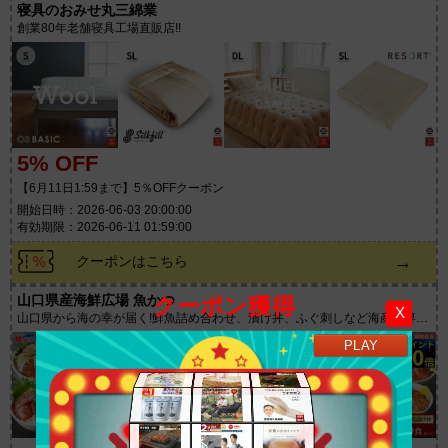
寝具のおみせ丸三綿業
創業80年老舗寝具工場直販店!!
5% OFF
【6月11日1:59まで】5％OFFクーポン
開始日時：2026-06-03 20:00:00
有効期限：2026-06-11 01:59:00
→
クーポンはこちら
山口県産海鮮広場 魚かつ
クーポン獲得
X
山口県から海の幸が届く!鮮魚詰め合わせ、漬け丼、ふぐ刺しなど海産物専門
店