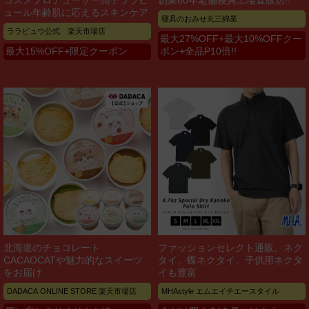
コスメプロデューサー潤子ララビ
創業80年老舗寝具工場直販店!!
ュール年齢肌に応えるスキンケア
寝具のおみせ丸三綿業
ララビュウ公式 楽天市場店
最大27%OFF+最大10%OFFクー
最大15%OFF+限定クーポン
ポン+全品P10倍!!
北海道のチョコレート
ファッションセレクト通販。ネク
CACAOCATや魅力的なスイーツ
タイ、蝶ネクタイ、子供用ネクタ
をお届け
イも豊富
DADACA ONLINE STORE 楽天市場店
MHAstyle エムエイチエースタイル