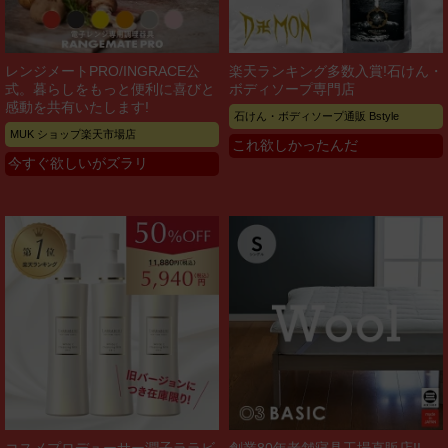
レンジメートPRO/INGRACE公
楽天ランキング多数入賞!石けん・
式。暮らしをもっと便利に喜びと
ボディソープ専門店
感動を共有いたします!
石けん・ボディソープ通販 Bstyle
MUK ショップ楽天市場店
これ欲しかったんだ
今すぐ欲しいがズラリ