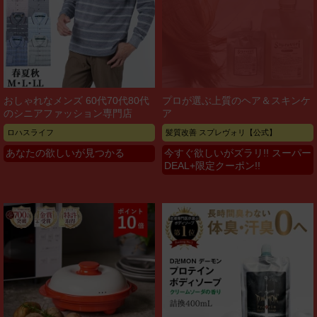
おしゃれなメンズ 60代70代80代
プロが選ぶ上質のヘア＆スキンケ
のシニアファッション専門店
ア
ロハスライフ
髪質改善 スプレヴォリ【公式】
あなたの欲しいが見つかる
今すぐ欲しいがズラリ!! スーパー
DEAL+限定クーポン!!