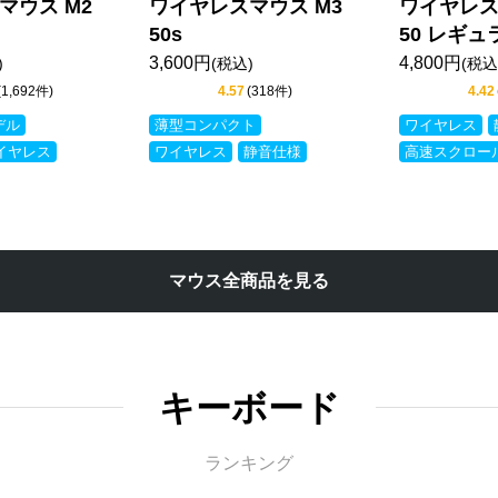
マウス M2
ワイヤレスマウス M3
ワイヤレス
50s
50 レギ
3,600円
4,800円
)
(税込)
(税込
(1,692件)
4.57
(318件)
4.42
デル
薄型コンパクト
ワイヤレス
イヤレス
ワイヤレス
静音仕様
高速スクロー
マウス全商品を見る
キーボード
ランキング