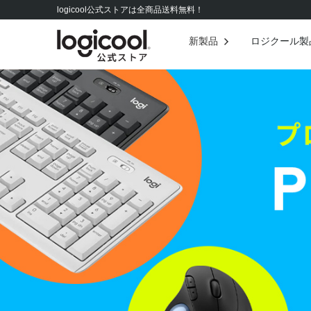
logicool公式ストアは全商品送料無料！
新製品
ロジクール製
マウス
ゲーミングマウス
ヘッドセット
ゲーミングスピーカー
PCスピーカー
ゲーミングキーボード
マウス＆キーボード
ゲームパッド / ハンド
ポインター
ゲーミングヘッドセット
ウェブカメラ
ゲーミングマイク
ERGOシリーズ
POPシリーズ
Logicool G の商品を全て見る
ロジクールの商品を