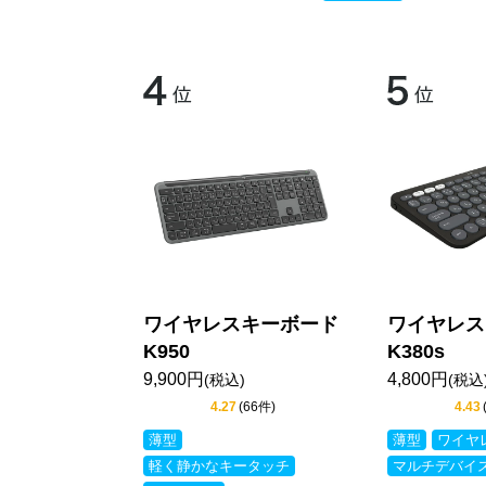
ワイヤレスキーボード
ワイヤレス
K950
K380s
9,900円
4,800円
(税込)
(税込
4.27
(66件)
4.43
薄型
薄型
ワイヤ
軽く静かなキータッチ
マルチデバイ