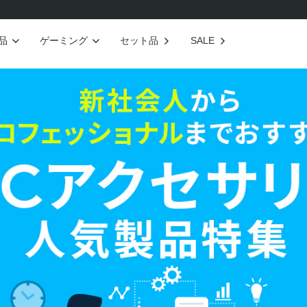
品
ゲーミング
セット品
SALE
キーボード
ASTRO Gamingの商品を全て見る
ル
iPad・スマホアクセサリー
MXシリーズ
全て見る