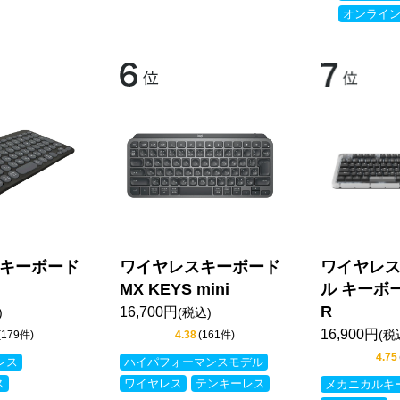
オンライ
キーボード
ワイヤレスキーボード
ワイヤレス
MX KEYS mini
ル キーボー
R
16,700円
)
(税込)
16,900円
(税
(179件)
4.38
(161件)
4.75
レス
ハイパフォーマンスモデル
ス
ワイヤレス
テンキーレス
メカニカルキ