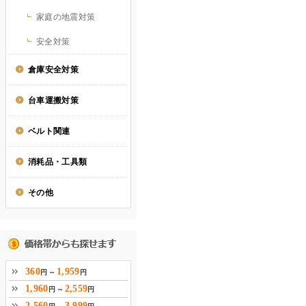
家庭の地震対策
安全対策
倉庫安全対策
台車運搬対策
ベルト関連
消耗品・工具類
その他
360
1,959
円 ～
円
1,960
2,559
円 ～
円
2,560
3,999