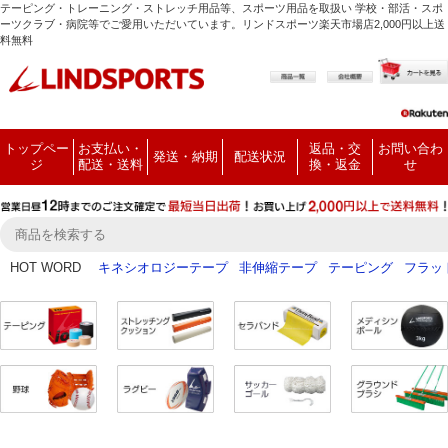
テーピング・トレーニング・ストレッチ用品等、スポーツ用品を取扱い 学校・部活・スポ
ーツクラブ・病院等でご愛用いただいています。リンドスポーツ楽天市場店2,000円以上送
料無料
トップペー
お支払い・
返品・交
お問い合わ
発送・納期
配送状況
ジ
配送・送料
換・返金
せ