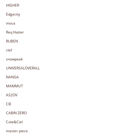
HIGHER
Edgecity
moca
Req Hatter
RUBEN
clef
snowpeak
UNIVERSALOVERALL
NANGA
MAMMUT
AS2OV
CIE
CABIN ZERO
Cote&Ciel
master piece