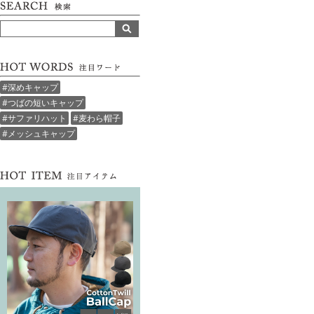
#深めキャップ
#つばの短いキャップ
#サファリハット
#麦わら帽子
#メッシュキャップ