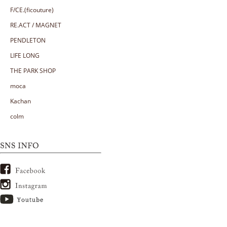
F/CE.(ficouture)
RE.ACT / MAGNET
PENDLETON
LIFE LONG
THE PARK SHOP
moca
Kachan
colm