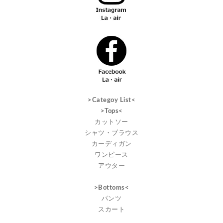
>Categoy List<
>Tops<
カットソー
シャツ・ブラウス
カーディガン
ワンピース
アウター
>Bottoms<
パンツ
スカート