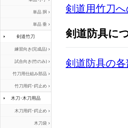
剣道用竹刀へ
単品 胴
単品 垂
剣道防具に
剣道竹刀
練習向き(完成品)
剣道防具の各
試合向き(竹のみ)
竹刀用仕組み部品
竹刀用鍔･鍔止め
木刀･木刀用品
木刀用鍔･鍔止め
木刀袋