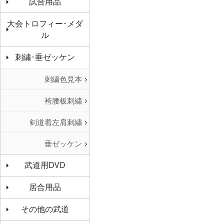
試合用品
大会トロフィー･メダ
ル
刺繍･垂ゼッケン
刺繍色見本
袴腰板刺繍
剣道着左肩刺繍
垂ゼッケン
武道用DVD
居合用品
その他の武道