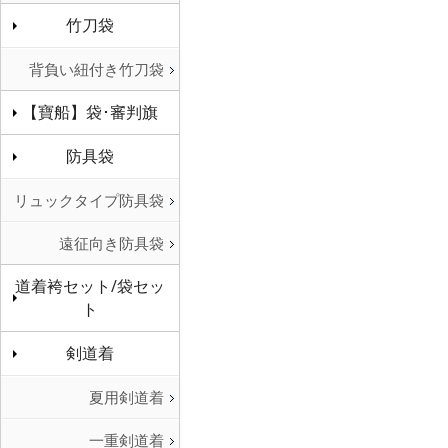
竹刀袋
背負い紐付き竹刀袋
【寶船】袋･審判旗
防具袋
リュックタイプ防具袋
遠征向き防具袋
道着袴セット/袋セッ
ト
剣道着
夏用剣道着
一重剣道着