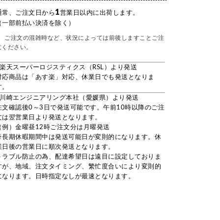
1
通常、ご注文日から
営業日以内に出荷します。
（一部前払い決済を除く）
ご注文の混雑時など、状況によっては前後しますことご注
意ください。
●楽天スーパーロジスティクス（RSL）より発送
対応商品は「あす楽」対応、休業日でも発送となりま
す。
●川崎エンジニアリング本社（愛媛県）より発送
注文確認後0～3日で発送可能です。午前10時以降のご注
文は翌営業日より発送となります。
（例）金曜昼12時ご注文分は月曜発送
※長期休暇期間中は発送可能日が変則的になります。休
業日後の営業日に順次発送となります。
トラブル防止の為、配達希望日は遠目に設定しておりま
すが、地域、注文タイミング、繁忙度合いにより変則的
になります。日時指定なしが最速となります。