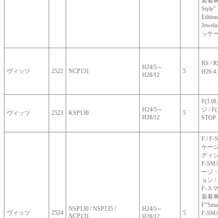
装着車(1
Style
Editio
Jewel
ッケージ
RS /
H24/5～
ヴィッツ
2522
NCP131
5
H26.
H28/12
F(1.
H24/5～
ジ / F
ヴィッツ
2523
KSP130
5
H28/12
STO
F / F
ケージ
ディシ
F-SM
ージ
ョン / 
F-ス
装着車
F“Smar
NSP130 / NSP135 /
H24/5～
ヴィッツ
2524
5
F-SM
NCP131
H28/12