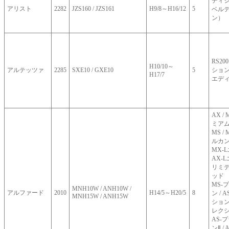
ディショ
アリスト
2282
JZS160 / JZS161
H9/8～H16/12
5
ベル
ン）
RS200
H10/10～
アルテッツァ
2285
SXE10 / GXE10
5
ション /
H17/7
エデ
AX / 
ミアム
MS 
ルカ
MX-
AX-L
リミテ
ッド
MS-
MNH10W / ANH10W /
アルファード
2010
H14/5～H20/5
8
ン /
MNH15W / ANH15W
ション
レクシ
AS-
ンⅡ /