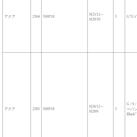
H25/12～
アクア
2504
NHP10
5
G“G’s
H29/10
G / S
H26/12～
アクア
2505
NHP10
5
ーバン“S
H29/6
Black”