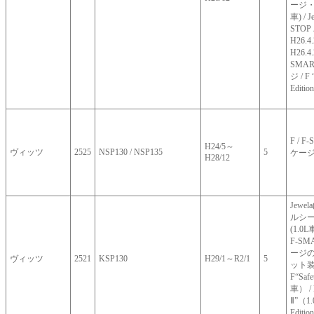
ージ・Ci
車) / 
STO
H26.
H26.
SMAR
ジ / F
Editi
F / F
H24/5～
ヴィッツ
2525
NSP130 / NSP135
5
ケー
H28/12
Jewel
ルシ
(1.0L
F-SM
ージ
ヴィッツ
2521
KSP130
H29/1～R2/1
5
ット
F“Safe
車） / F
Ⅱ”（1.
Editi