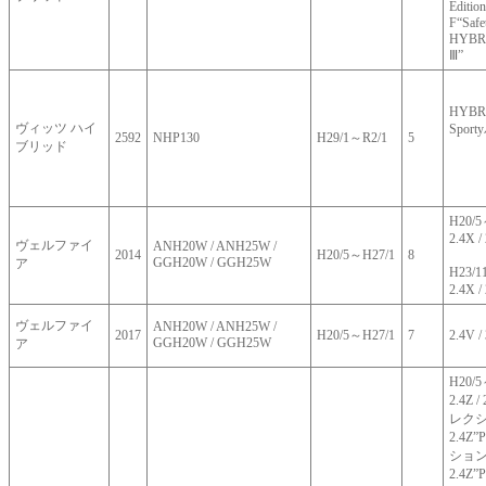
Editio
F“Safet
HYBRID
Ⅲ”
HYBRI
ヴィッツ ハイ
Spor
2592
NHP130
H29/1～R2/1
5
ブリッド
H20/
2.4X / 
ヴェルファイ
ANH20W / ANH25W /
2014
H20/5～H27/1
8
GGH20W / GGH25W
ア
H23/
2.4X / 
ヴェルファイ
ANH20W / ANH25W /
2017
H20/5～H27/1
7
2.4V /
GGH20W / GGH25W
ア
H20/
2.4Z 
レクシ
2.4Z
ション
2.4Z