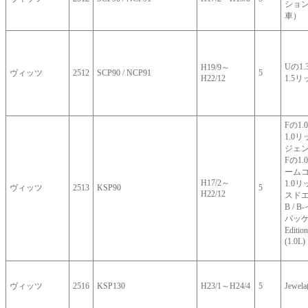
ション
車）
Uの1.
H19/9～
ヴィッツ
2512
SCP90 / NCP91
5
H22/12
1.5
Fの1.
1.0
ジェ
Fの1
ームコ
H17/2～
1.0
ヴィッツ
2513
KSP90
5
H22/12
スド
B /
パッケー
Editi
(1.0L)
ヴィッツ
2516
KSP130
H23/1～H24/4
5
Jewela