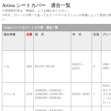
Artina シートカバー 適合一覧
※車両型式等は「車検証」にてお確かめください。
※年式・グレードが同一であってもディーラーオプションの有無によって形状が
い。
Artina シートカバー トヨタ車 適合一覧
適合車種
品番
型 式
年 式
定員
グレ
H20/11～
100G /
ＩＱ
2001
KGJ10 / NGJ10
4
100G "
H22/5
H19.5
セレ
ANM10G / ANM15G /
アイシス
2319
ANM10W / ANM15W /
H16/9～H19/5
7
プラタ
ZNM10W / ZNM10G
ン / 
ディ
ANM10G / ANM10W /