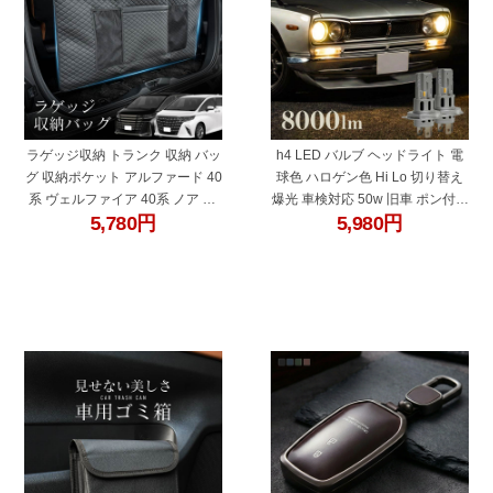
ラゲッジ収納 トランク 収納 バッ
h4 LED バルブ ヘッドライト 電
グ 収納ポケット アルファード 40
球色 ハロゲン色 Hi Lo 切り替え
系 ヴェルファイア 40系 ノア 90
爆光 車検対応 50w 旧車 ポン付け
5,780
円
5,980
円
系 ヴォクシー 90系 車 トランク
カットライン
バッグ ラゲッジルームバッグ キ
ルティング 折りたたみ 防水 傷防
止 汚れ防止
"45715"
"60678bc"