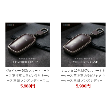
"60678az"
"60678aw"
ヴォクシー 90系 スマートキーケ
シエンタ 10系 MXPL スマートキ
ース 革 本革 カラビナ付き キーケ
ーケース 革 本革 カラビナ付き キ
ース 車 鍵 メンズ レディース ボ
ーケース 車 鍵 メンズ レディース
5,980
円
5,980
円
クシー トヨタ 互換品 ブラック ブ
トヨタ 互換品 ブラック ブルー グ
ルー グリーン ブラウン
リーン ブラウン