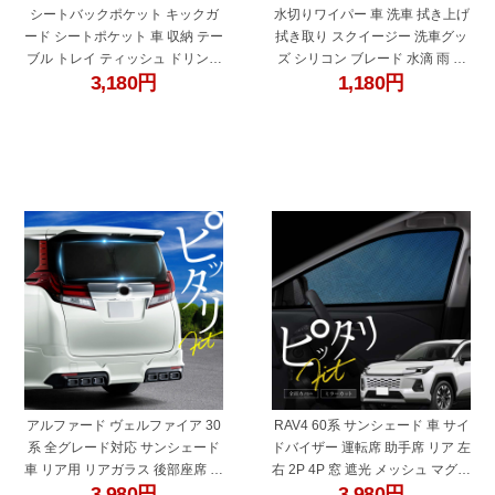
シートバックポケット キックガ
水切りワイパー 車 洗車 拭き上げ
ード シートポケット 車 収納 テー
拭き取り スクイージー 洗車グッ
ブル トレイ ティッシュ ドリンク
ズ シリコン ブレード 水滴 雨 結
3,180
円
1,180
円
ホルダー 後部座席 汚れ防止 子供
露 除去 傷がつかない ボディ ボン
車内 レザー素材 PUレザー スマ
ネット ミラー サイドミラー 窓ガ
ホ スマートフォン iphone タブレ
ラス
ット ipad 視聴 動画
"60661"
"60687"
アルファード ヴェルファイア 30
RAV4 60系 サンシェード 車 サイ
系 全グレード対応 サンシェード
ドバイザー 運転席 助手席 リア 左
車 リア用 リアガラス 後部座席 遮
右 2P 4P 窓 遮光 メッシュ マグネ
3,980
円
3,980
円
光 断熱 AYH GGH AGH トヨタ 互
ット 日除け用品 日よけ 内装 パー