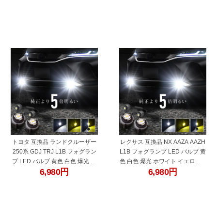
"27331be"
"27331bf"
トヨタ 互換品 ランドクルーザー
レクサス 互換品 NX AAZA AAZH
250系 GDJ TRJ L1B フォグラン
L1B フォグランプ LED バルブ 黄
プ LED バルブ 黄色 白色 爆光 ホ
色 白色 爆光 ホワイト イエロー 2
6,980
円
6,980
円
ワイト イエロー 2色切り替え
色切り替え