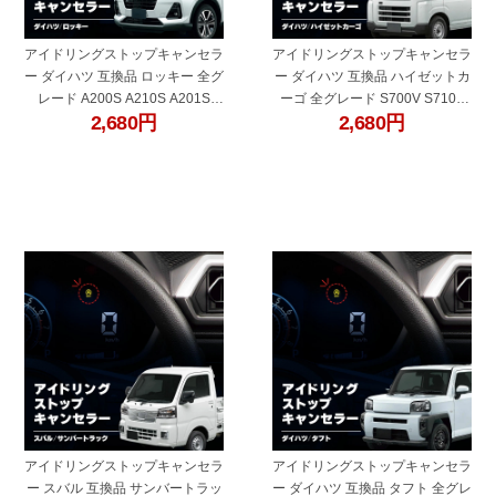
アイドリングストップキャンセラ
アイドリングストップキャンセラ
ー ダイハツ 互換品 ロッキー 全グ
ー ダイハツ 互換品 ハイゼットカ
レード A200S A210S A201S
ーゴ 全グレード S700V S710V
2,680
円
2,680
円
A202S A210S アイドリング スト
アイドリング ストップ解除 自動
ップ解除 自動解除 バッテリー保
解除 バッテリー保護 簡単取付 電
護 簡単取付 電子パーツ ecu コン
子パーツ ecu コントロールユニ
トロールユニット
ット
"60681a"
"60681e"
アイドリングストップキャンセラ
アイドリングストップキャンセラ
ー スバル 互換品 サンバートラッ
ー ダイハツ 互換品 タフト 全グレ