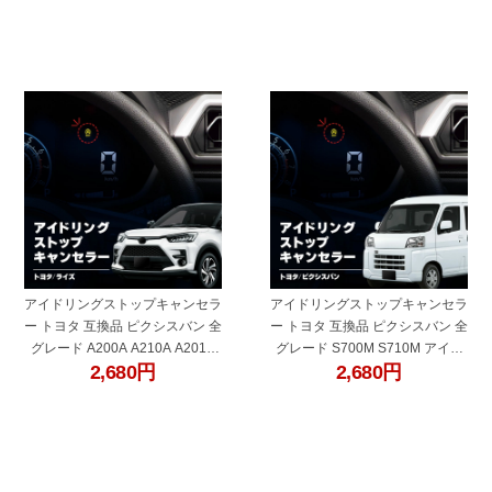
ロールユニット
タ 互換品 ZVG MXGH
"60681l"
"60681k"
アイドリングストップキャンセラ
アイドリングストップキャンセラ
ー トヨタ 互換品 ピクシスバン 全
ー トヨタ 互換品 ピクシスバン 全
グレード A200A A210A A201A
グレード S700M S710M アイド
2,680
円
2,680
円
A202A A210A アイドリング スト
リング ストップ解除 自動解除 バ
ップ解除 自動解除 バッテリー保
ッテリー保護 簡単取付 電子パー
護 簡単取付 電子パーツ ecu コン
ツ ecu コントロールユニット
トロールユニット
"60681c"
"60681h"