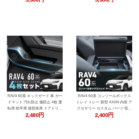
換品 UVカット 覗き見防止 ハイ
ツ アクセサリー カーテン トヨタ
ビーム対策 デジタルインナーミ
互換品 ラブ4 ラヴ4
ラー 日除け用品
"60689"
"60688"
RAV4 60系 キックガード 車 ガー
RAV4 60系 コンソールボックス
ドマット 汚れ防止 傷防止 4枚 運
トレイ トレー 新型 AXAN 内装 ア
転席 助手席 後部座席 ドアトリム
クセサリー カスタム パーツ 収納
2,480
円
2,400
円
ガード カーボン調 テープ フィル
ボックス BOX 小物入れ ラブ4 ラ
ム 保護マット 内装 アクセサリー
ヴ4
ラブ4 ラヴ4