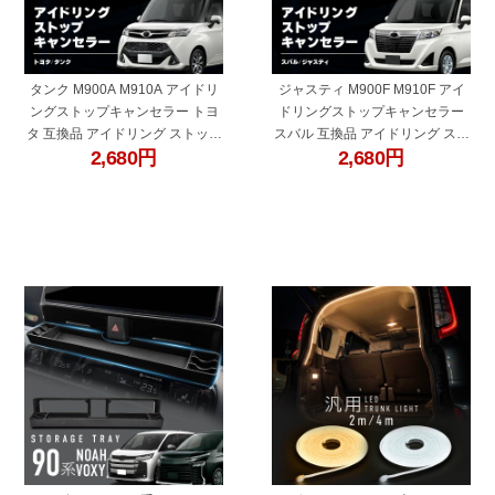
タンク M900A M910A アイドリ
ジャスティ M900F M910F アイ
ングストップキャンセラー トヨ
ドリングストップキャンセラー
タ 互換品 アイドリング ストップ
スバル 互換品 アイドリング スト
2,680
円
2,680
円
解除 自動解除 バッテリー保護 簡
ップ解除 自動解除 バッテリー保
単取付 電子パーツ ecu コントロ
護 簡単取付 電子パーツ ecu コン
ールユニット
トロールユニット
"60685"
"45717"