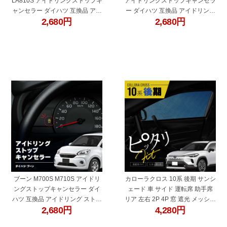
LA810S アイドリングストップキ
アイドリングストップキャンセラ
ャンセラー ダイハツ 互換品 アイ
ー ダイハツ 互換品 アイドリング
2,680
円
2,680
円
ドリング ストップ解除 自動解除
ストップ解除 自動解除 バッテリ
バッテリー保護 簡単取付 電子パ
ー保護 簡単取付 電子パーツ ecu
ーツ ecu コントロールユニット
コントロールユニット
"60682b"
"60476ra"
ブーン M700S M710S アイドリ
カローラクロス 10系 後期 サンシ
ングストップキャンセラー ダイ
ェード 車 サイド 運転席 助手席
ハツ 互換品 アイドリング ストッ
リア 左右 2P 4P 窓 遮光 メッシュ
2,680
円
4,280
円
プ解除 自動解除 バッテリー保護
マグネット 日除け 日よけ 内装 パ
簡単取付 電子パーツ ecu コント
ーツ アクセサリー カーテン トヨ