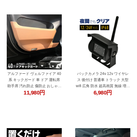
"60691"
"45727"
アルファード ヴェルファイア 40
バックカメラ 24v 12v ワイヤレ
系 キックガード 車 ドア 運転席
ス 後付け 普通車 トラック 大型
助手席 汚れ防止 傷防止 おしゃれ
wifi 広角 防水 超高画質 無線 増設
11,980
円
6,980
円
レザー調 PUレザー ブラック ブ
追加 赤外線 夜間 暗視 フロント
ラウン フロントドアトリム ガー
前 デジタル
ドマット ドアパネル 内装 カスタ
ム アクセサリー パーツ
"45723"
"60695"