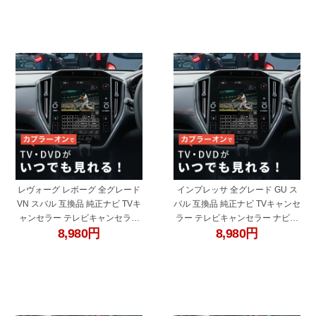
ト
"60680e"
"60680b"
レヴォーグ レボーグ 全グレード
インプレッサ 全グレード GU ス
VN スバル 互換品 純正ナビ TVキ
バル 互換品 純正ナビ TVキャンセ
ャンセラー テレビキャンセラー
ラー テレビキャンセラー ナビキ
8,980
円
8,980
円
ナビキャンセラー 走行中 テレビ
ャンセラー 走行中 テレビキット
キット TVキット 走行中テレビが
TVキット 走行中テレビが見れる
見れるキット テレキャン ナビキ
キット テレキャン ナビキャン カ
ャン
ーナビアクセサリー
"60680f"
"60680d"