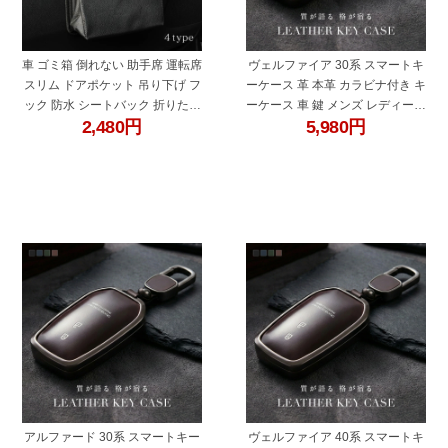
車 ゴミ箱 倒れない 助手席 運転席
ヴェルファイア 30系 スマートキ
スリム ドアポケット 吊り下げ フ
ーケース 革 本革 カラビナ付き キ
ック 防水 シートバック 折りたた
ーケース 車 鍵 メンズ レディース
2,480
円
5,980
円
み おしゃれ コンパクト 車載ゴミ
トヨタ 互換品 ブラック ブルー グ
箱 車用ゴミ箱 ダストボックス シ
リーン ブラウン
ートポケット 車内収納 レザー 小
物入れ 蓋
"60678bb"
"60678ay"
アルファード 30系 スマートキー
ヴェルファイア 40系 スマートキ