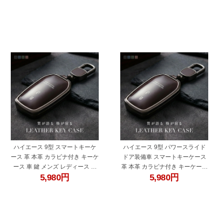
ン ホワイト カットライン プロジ
ワイト カットライン プロジェク
ェクター用 ファンレス 無極性
ター用 ファンレス 無極性
"60678be"
"60678bf"
ハイエース 9型 スマートキーケ
ハイエース 9型 パワースライド
ース 革 本革 カラビナ付き キーケ
ドア装備車 スマートキーケース
ース 車 鍵 メンズ レディース ト
革 本革 カラビナ付き キーケース
5,980
円
5,980
円
ヨタ 互換品 ブラック ブルー グリ
車 鍵 メンズ レディース トヨタ
ーン ブラウン
互換品 ブラック ブルー グリーン
ブラウン