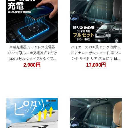
車載充電器 ワイヤレス充電器
ハイエース 200系 ロング 標準ボ
iphone QI スマホ充電器置くだけ
ディ ナロー サンシェード 車 フロ
type-a type-c タイプA タイプC
ント サイド リア 窓 日除け 日よ
2,980
円
17,800
円
android アンドロイド 車内 車用
け 遮光率100% 運転席 助手席 後
充電器 携帯充電器 カーチャージ
部座席 遮光 遮熱 厚手 小窓 フロ
ャー LED イルミネーション 吸着
ントガラス リアガラス 1型 2型 3
固定
型 4型 5型 6型 7型 8型 9型
"60692"
"60694"