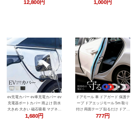
12,800
円
1,000
円
ック 黒 アルミ 合金 カスタム パ
ドバンパー オーバーフェンダー
ーツ カー用品
簡単取付 両面テープ 隙間隠し 傷
防止 風切り音 エアロパーツ ドレ
スアップ
"45728"
"45725"
ev充電カバー ev車充電カバー ev
ドアモール 車 ドアガード 保護テ
充電器ポートカバー 雨よけ 防水
ープ ドアエッジモール 5m 取り
大きめ 大きい 磁石吸着 マグネッ
付け 両面テープ 貼るだけ ドアト
1,680
円
777
円
ト rav4 60系 さくら 電気自動車
リム ドアエッジプロテクター 傷
充電器 雨除け ブラック クリアブ
防止 透明 黒 白 赤 青 灰色 クリア
ラック クリアホワイト
ブラック レッド ブルー グレー ホ
ワイト