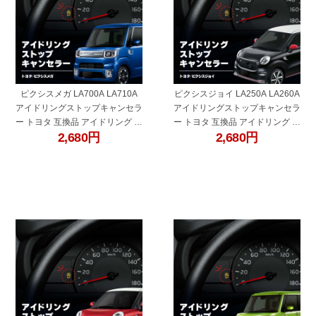
ピクシスメガ LA700A LA710A
ピクシスジョイ LA250A LA260A
アイドリングストップキャンセラ
アイドリングストップキャンセラ
ー トヨタ 互換品 アイドリング ス
ー トヨタ 互換品 アイドリング ス
2,680
円
2,680
円
トップ解除 自動解除 バッテリー
トップ解除 自動解除 バッテリー
保護 簡単取付 電子パーツ ecu コ
保護 簡単取付 電子パーツ ecu コ
ントロールユニット
ントロールユニット
"60682f"
"60682c"