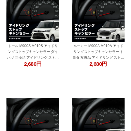
トール M900S M910S アイドリ
ルーミー M900A M910A アイド
ングストップキャンセラー ダイ
リングストップキャンセラー ト
ハツ 互換品 アイドリング ストッ
ヨタ 互換品 アイドリング ストッ
2,680
円
2,680
円
プ解除 自動解除 バッテリー保護
プ解除 自動解除 バッテリー保護
簡単取付 電子パーツ ecu コント
簡単取付 電子パーツ ecu コント
ロールユニット
ロールユニット
"60682q"
"60682t"