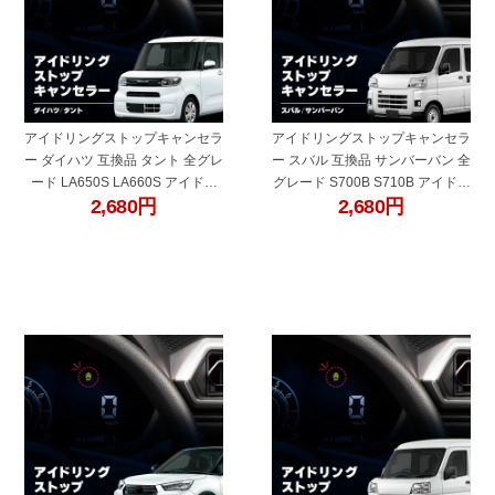
アイドリングストップキャンセラ
アイドリングストップキャンセラ
ー ダイハツ 互換品 タント 全グレ
ー スバル 互換品 サンバーバン 全
ード LA650S LA660S アイドリ
グレード S700B S710B アイドリ
2,680
円
2,680
円
ング ストップ解除 自動解除 バッ
ング ストップ解除 自動解除 バッ
テリー保護 簡単取付 電子パーツ
テリー保護 簡単取付 電子パーツ
ecu コントロールユニット
ecu コントロールユニット
"60681i"
"60681g"