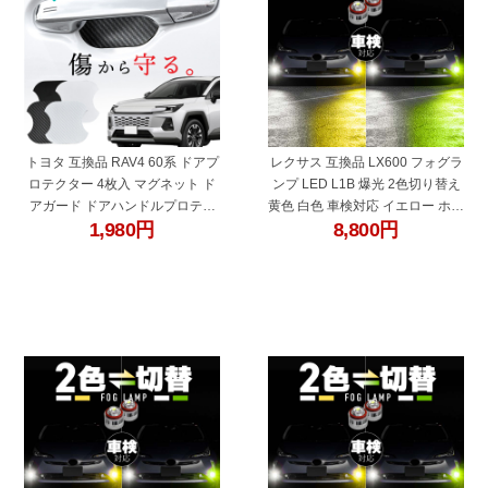
トヨタ 互換品 RAV4 60系 ドアプ
レクサス 互換品 LX600 フォグラ
ロテクター 4枚入 マグネット ド
ンプ LED L1B 爆光 2色切り替え
アガード ドアハンドルプロテク
黄色 白色 車検対応 イエロー ホワ
1,980
円
8,800
円
ター ドアノブガード ドア傷防止
イト ライムグリーン トヨタ 互換
カーボン調 ブラック ホワイト 外
品 koito 12-611 純正交換 バルブ
装 ドレスアップ アクセサリー
広角 ファンレス
"27329bl"
"27329bm"