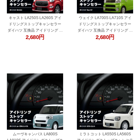
キャスト LA250S LA260S アイ
ウェイク LA700S LA710S アイ
ドリングストップキャンセラー
ドリングストップキャンセラー
ダイハツ 互換品 アイドリング ス
ダイハツ 互換品 アイドリング ス
2,680
円
2,680
円
トップ解除 自動解除 バッテリー
トップ解除 自動解除 バッテリー
保護 簡単取付 電子パーツ ecu コ
保護 簡単取付 電子パーツ ecu コ
ントロールユニット
ントロールユニット
"60682e"
"60682g"
ムーヴキャンバス LA800S
ミラトコット LA550S LA560S