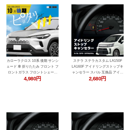
"60419a"
"60682o"
カローラクロス 10系 後期 サンシ
ステラ ステラカスタム LA150F
ェード 車 折りたたみ フロント フ
LA160F アイドリングストップキ
ロントガラス フロントシェード
ャンセラー スバル 互換品 アイド
4,980
円
2,680
円
遮光 断熱 目隠し 日除け 日よけ
リング ストップ解除 自動解除 バ
シェード ZVG MXGH トヨタ 互換
ッテリー保護 簡単取付 電子パー
品 内装 アクセサリー
ツ ecu コントロールユニット
"60682l"
"60682k"