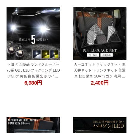
"27331bd"
"45716"
トヨタ 互換品 ランドクルーザー
カーゴネット ラゲッジネット 車
70系 GDJ L1B フォグランプ LED
天井ネット トランクネット 普通
バルブ 黄色 白色 爆光 ホワイト
車 軽自動車 SUV ワゴン 汎用 荷
6,980
円
2,400
円
イエロー 2色切り替え
崩れ防止 車内収納 収納ポケット
内装 アクセサリー
"60684"
"28500"