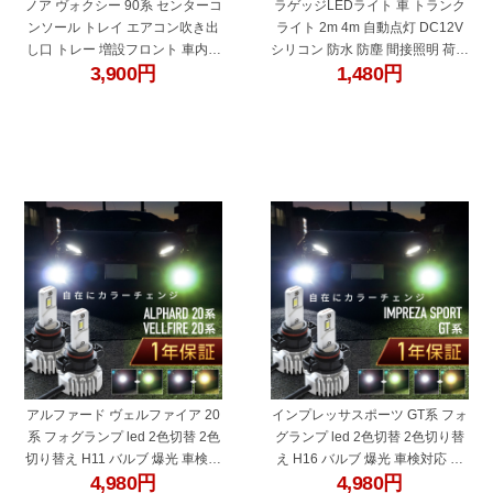
ノア ヴォクシー 90系 センターコ
ラゲッジLEDライト 車 トランク
ンソール トレイ エアコン吹き出
ライト 2m 4m 自動点灯 DC12V
し口 トレー 増設フロント 車内収
シリコン 防水 防塵 間接照明 荷室
3,900
円
1,480
円
納 小物収納 内装 アクセサリー ト
照明 バックドア連動 SUV ハッチ
ヨタ互換品 NOAH VOXY 充電 ス
バック 車中泊 キャンプ
マホ スマートフォン
"27339ac"
"27339bg"
アルファード ヴェルファイア 20
インプレッサスポーツ GT系 フォ
系 フォグランプ led 2色切替 2色
グランプ led 2色切替 2色切り替
切り替え H11 バルブ 爆光 車検対
え H16 バルブ 爆光 車検対応 黄
4,980
円
4,980
円
応 黄色 白 イエロー ライムグリー
色 白 イエロー ライムグリーン ホ