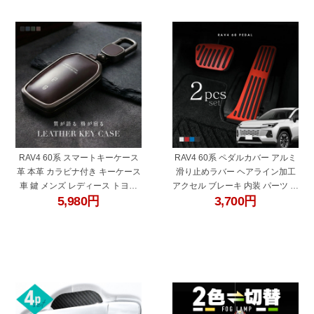
"60678bd"
"60527af"
RAV4 60系 スマートキーケース
RAV4 60系 ペダルカバー アルミ
革 本革 カラビナ付き キーケース
滑り止めラバー ヘアライン加工
車 鍵 メンズ レディース トヨタ
アクセル ブレーキ 内装 パーツ ド
5,980
円
3,700
円
互換品 ブラック ブルー グリーン
レスアップ カスタム 新型 シルバ
ブラウン
ー レッド ブラック ブルー ラブ4
ラヴ4
"60375cn"
"27329bn"