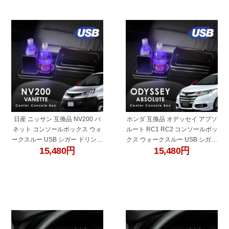
"60273g"
"60273f"
日産 ニッサン 互換品 NV200 バ
ホンダ 互換品 オデッセイ アブソ
ネット コンソールボックス ウォ
ルート RC1 RC2 コンソールボッ
ークスルー USB シガー ドリンク
クス ウォークスルー USB シガー
15,480
円
15,480
円
ホルダー トレー LED 充電 スマホ
ドリンクホルダー トレー LED 充
スマートフォン 収納 内装 パーツ
電 スマホ スマートフォン 収納 内
装 パーツ
"60682s"
"60682r"