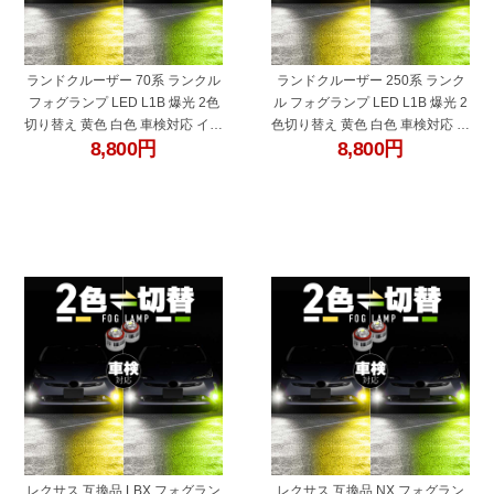
ランドクルーザー 70系 ランクル
ランドクルーザー 250系 ランク
フォグランプ LED L1B 爆光 2色
ル フォグランプ LED L1B 爆光 2
切り替え 黄色 白色 車検対応 イエ
色切り替え 黄色 白色 車検対応 イ
8,800
円
8,800
円
ロー ホワイト ライムグリーン ラ
エロー ホワイト ライムグリーン
ンクル トヨタ 互換品 koito 12-
トヨタ 互換品 koito 12-611 純正
611 純正交換 バルブ 広角 ファン
交換 バルブ 広角 ファンレス
レス
"27329bp"
"27329bo"
レクサス 互換品 LBX フォグラン
レクサス 互換品 NX フォグラン