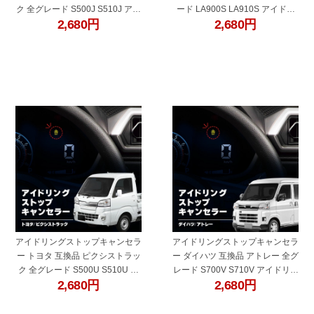
ク 全グレード S500J S510J アイ
ード LA900S LA910S アイドリ
2,680
円
2,680
円
ドリング ストップ解除 自動解除
ング ストップ解除 自動解除 バッ
バッテリー保護 簡単取付 電子パ
テリー保護 簡単取付 電子パーツ
ーツ ecu コントロールユニット
ecu コントロールユニット
"60681j"
"60681d"
アイドリングストップキャンセラ
アイドリングストップキャンセラ
ー トヨタ 互換品 ピクシストラッ
ー ダイハツ 互換品 アトレー 全グ
ク 全グレード S500U S510U ア
レード S700V S710V アイドリン
2,680
円
2,680
円
イドリング ストップ解除 自動解
グ ストップ解除 自動解除 バッテ
除 バッテリー保護 簡単取付 電子
リー保護 簡単取付 電子パーツ
パーツ ecu コントロールユニッ
ecu コントロールユニット