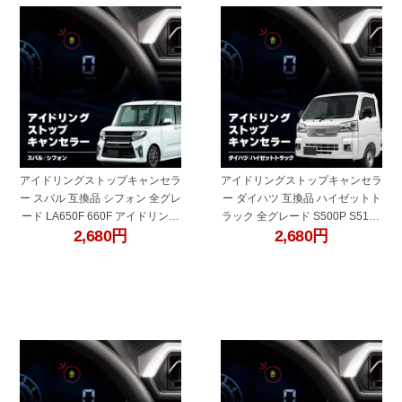
アイドリングストップキャンセラ
アイドリングストップキャンセラ
ー スバル 互換品 シフォン 全グレ
ー ダイハツ 互換品 ハイゼットト
ード LA650F 660F アイドリング
ラック 全グレード S500P S510P
2,680
円
2,680
円
ストップ解除 自動解除 バッテリ
アイドリング ストップ解除 自動
ー保護 簡単取付 電子パーツ ecu
解除 バッテリー保護 簡単取付 電
コントロールユニット
子パーツ ecu コントロールユニ
ット
"60681f"
"60681b"