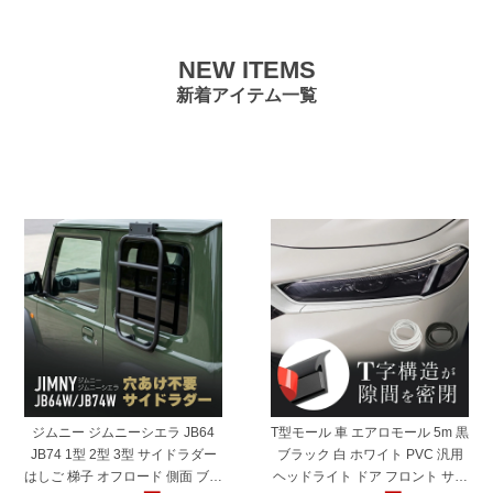
NEW ITEMS
新着アイテム一覧
"60312"
"45726"
ジムニー ジムニーシエラ JB64
T型モール 車 エアロモール 5m 黒
JB74 1型 2型 3型 サイドラダー
ブラック 白 ホワイト PVC 汎用
はしご 梯子 オフロード 側面 ブラ
ヘッドライト ドア フロント サイ