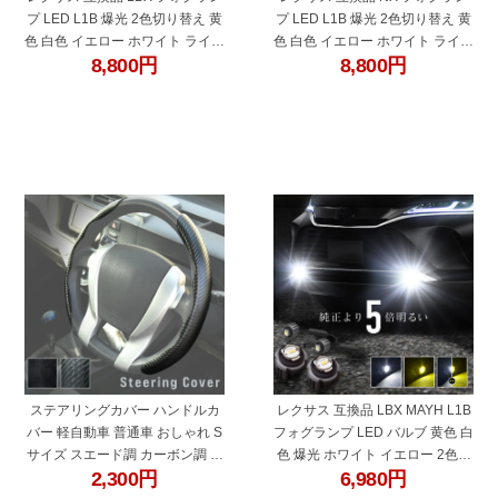
プ LED L1B 爆光 2色切り替え 黄
プ LED L1B 爆光 2色切り替え 黄
色 白色 イエロー ホワイト ライム
色 白色 イエロー ホワイト ライム
8,800
円
8,800
円
グリーン 車検対応 koito 12-611
グリーン 車検対応 koito 12-611
純正交換 バルブ 広角 ファンレス
純正交換 バルブ 広角 ファンレス
"45648"
"27331bg"
ステアリングカバー ハンドルカ
レクサス 互換品 LBX MAYH L1B
バー 軽自動車 普通車 おしゃれ S
フォグランプ LED バルブ 黄色 白
サイズ スエード調 カーボン調 ブ
色 爆光 ホワイト イエロー 2色切
2,300
円
6,980
円
ラック 黒 車 カー用品 汎用 内装
り替え