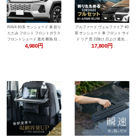
RAV4 60系 サンシェード 車 折り
アルファード ヴェルファイア 40
たたみ フロント フロントガラス
系 サンシェード 車 フロント サイ
フロントシェード 遮光 断熱 目隠
ド リア 窓 日除け 日よけ 遮光率
4,980
円
17,800
円
し 日除け 日よけ シェード AXAN
100% 運転席 助手席 後部座席 遮
AXAP トヨタ 互換品 内装 アクセ
光 遮熱 厚手 小窓 フロントガラス
サリー ラブ4 ラヴ4 ラブフォー
リアガラス
"45721ra"
"45722"