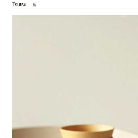
Tsutsu
筒