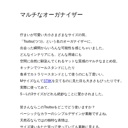
マルチなオーガナイザー
佇まいが可愛い大小さまざまなサイズの筒。
「Tsutsu(つつ)」という名のオーガナイザーに、
出会った瞬間からいろんな可能性を感じちゃいました。
どんなインテリアにも、どんな用途にも
空間に自然に馴染んでくれるマットな質感のマルチなまとめ役。
キッチンでツールスタンドにしたり
食卓でカトラリースタンドとして使うのにも丁度いい。
Mサイズなんて
STIIK
を立てるのに見た目も大きさもぴったりです。
実際に使ってみて、
S～Lの3サイズがどれも絶妙なことに驚かされました。
皆さんならこのTsutsuをどこでどう使いますか？
ベーシックなカラーのシンプルデザインが素敵ですよね。
天然石ならではの独特な表情は、
サイズ違いをただ並べて使っていても素敵に見える。