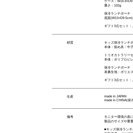
ケース：W16.8×D
重さ：102g
保冷ランチポーチ
底面(W13×D9.5cm
ギフト3点セット：
材質
キッズ保冷ランチ
本体・留め具・中子
トリオカトラリー
本体：ポリプロピレ
保冷ランチポーチ
表裏生地：ポリエ
ギフト3点セット：
made in JAPAN
生産
made in CHIN
備考
モニター環境の差
製品のサイズや重
■キッズ保冷ランチ