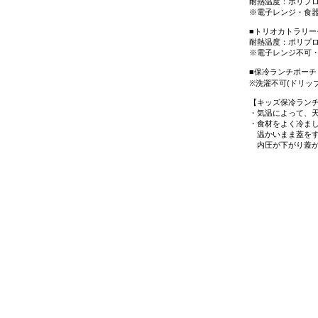
耐熱温度：ポリプロピレ
※電子レンジ・食
■トリオカトラリー
耐熱温度：ポリプロピ
※電子レンジ不可
■保冷ランチポーチ
※洗濯不可(ドリッ
【キッズ保冷ランチ
・気温によって、
・食材をよく冷ま
温かいまま蓋をす
内圧が下がり蓋が