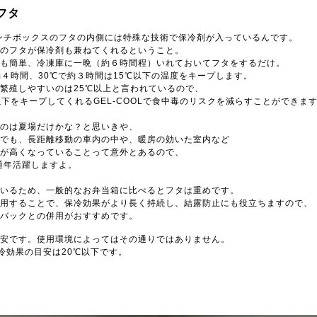
フタ
Lランチボックスのフタの内側には特殊な技術で保冷剤が入っているんです。
のフタが保冷剤も兼ねてくれるということ。
も簡単、冷凍庫に一晩（約６時間程）いれておいてフタをするだけ。
約４時間、30℃で約３時間は15℃以下の温度をキープします。
繁殖しやすいのは25℃以上と言われているので、
以下をキープしてくれるGEL-COOLで食中毒のリスクを減らすことができま
のは夏場だけかな？と思いきや、
でも、長距離移動の車内の中や、暖房の効いた室内など
が高くなっていることって意外とあるので、
は通年活躍しますよ。
いるため、一般的なお弁当箱に比べるとフタは重めです。
用することで、保冷効果がより長く持続し、結露防止にも役立ちますので、
バックとの併用がおすすめです。
安です。使用環境によってはその通りではありません。
冷効果の目安は20℃以下です。