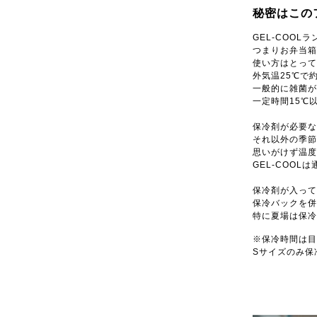
秘密はこの
GEL-COO
つまりお弁当箱
使い方はとって
外気温25℃で
一般的に雑菌が
一定時間15℃
保冷剤が必要な
それ以外の季節
思いがけず温度
GEL-COOL
保冷剤が入って
保冷バックを併
特に夏場は保冷
※保冷時間は目
Sサイズのみ保