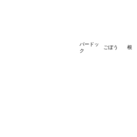
バードッ
ごぼう
根
ク