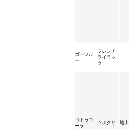
フレンチ
ゴーツル
ライラッ
ー
ク
ゴトゥコ
ツボクサ
地上
ーラ