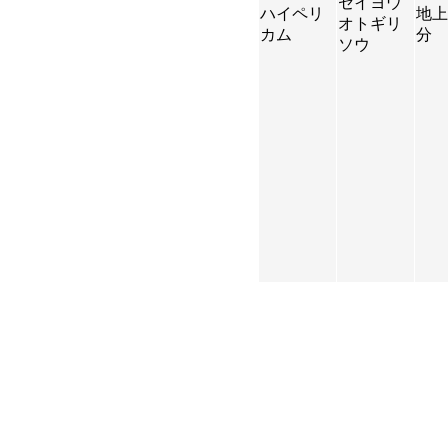
セイヨウ
ハイペリ
地上
オトギリ
カム
分
ソウ