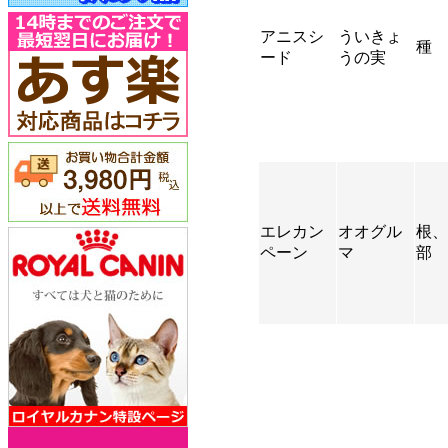
アニスシ
ういきょ
種
ード
うの実
エレカン
オオグル
根、
ペーン
マ
部