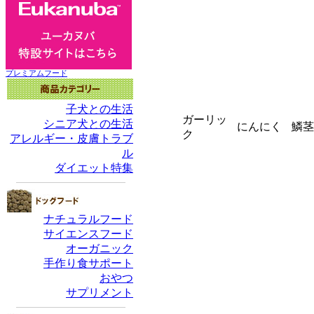
ガーリッ
にんにく
鱗茎
ク