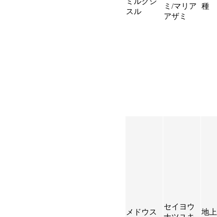
ミルクシ
ミ/マリア
種
スル
アザミ
セイヨウ
メドウス
地上
ナツユキ