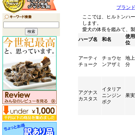
ブラン
ここでは、ヒルトンハ
します。
愛犬の体長を鑑みて、
使用
ハーブ名
和名
位
アーティ
チョウセ
地上
チョーク
ンアザミ
分
イタリア
アグナス
ニンジン
果実
カスタス
ボク