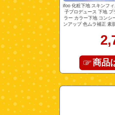
ifoo 化粧下地 スキン
子プロデュース 下地 プ
ラー カラー下地 コンシ
ンアップ 色ムラ補正 素肌
感 イフウ SKIN FILM 
2,
商品
"4972915024012"