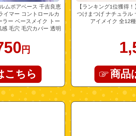
フィルムポアベース 千吉良恵
【ランキング1位獲得！
ライマー コントロールカ
つけまつげ ナチュラル
ーラー ベースメイク トー
アイメイク 全12種 2
感 毛穴 毛穴カバー 透明
PORE BASE 公式 コージー
750
1,
円
はこちら
商品
"4972915024319"