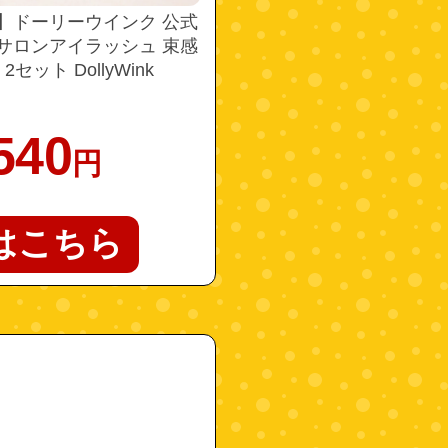
】ドーリーウインク 公式
 サロンアイラッシュ 束感
セット DollyWink
540
円
はこちら