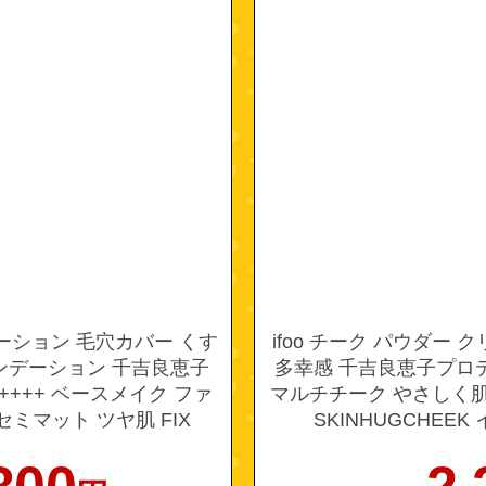
デーション 毛穴カバー くす
ifoo チーク パウダー
ンデーション 千吉良恵子
多幸感 千吉良恵子プロ
A++++ ベースメイク ファ
マルチチーク やさしく
ミマット ツヤ肌 FIX
SKINHUGCHEE
イフウ コージー 公式