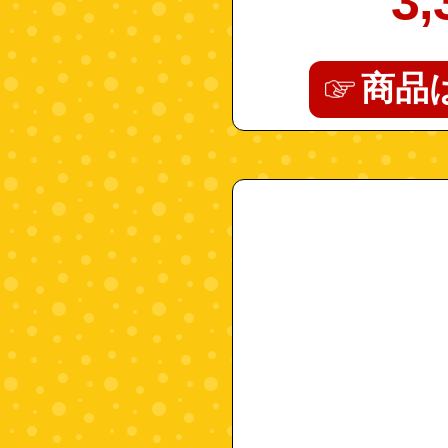
3,
商品
"4972915018059"