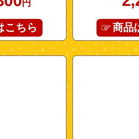
300
2,
円
はこちら
商品
"4972915045161"