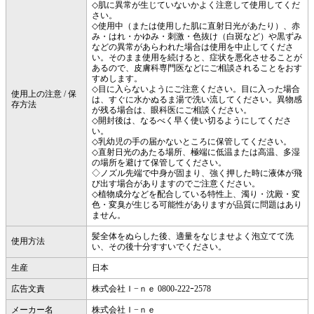
◇肌に異常が生じていないかよく注意して使用してくだ
さい。
◇使用中（または使用した肌に直射日光があたり）、赤
み・はれ・かゆみ・刺激・色抜け（白斑など）や黒ずみ
などの異常があらわれた場合は使用を中止してくださ
い。そのまま使用を続けると、症状を悪化させることが
あるので、皮膚科専門医などにご相談されることをおす
すめします。
◇目に入らないようにご注意ください。目に入った場合
使用上の注意 / 保
は、すぐに水かぬるま湯で洗い流してください。異物感
存方法
が残る場合は、眼科医にご相談ください。
◇開封後は、なるべく早く使い切るようにしてくださ
い。
◇乳幼児の手の届かないところに保管してください。
◇直射日光のあたる場所、極端に低温または高温、多湿
の場所を避けて保管してください。
◇ノズル先端で中身が固まり、強く押した時に液体が飛
び出す場合がありますのでご注意ください。
◇植物成分などを配合している特性上、濁り・沈殿・変
色・変臭が生じる可能性がありますが品質に問題はあり
ません。
髪全体をぬらした後、適量をなじませよく泡立てて洗
使用方法
い、その後十分すすいでください。
生産
日本
広告文責
株式会社Ｉ−ｎｅ 0800-222ｰ2578
メーカー名
株式会社Ｉ−ｎｅ