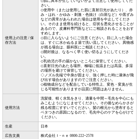
◇肌に異常が生じていないかよく注意して使用してくだ
さい。
◇使用中（または使用した肌に直射日光があたり）、赤
み・はれ・かゆみ・刺激・色抜け（白斑など）や黒ずみ
などの異常があらわれた場合は使用を中止してくださ
い。そのまま使用を続けると、症状を悪化させることが
あるので、皮膚科専門医などにご相談されることをおす
すめします。
使用上の注意 / 保
◇目に入らないようにご注意ください。目に入った場合
存方法
は、すぐに水かぬるま湯で洗い流してください。異物感
が残る場合は、眼科医にご相談ください。
◇開封後は、なるべく早く使い切るようにしてくださ
い。
◇乳幼児の手の届かないところに保管してください。
◇直射日光のあたる場所、極端に低温または高温、多湿
の場所を避けて保管してください。
◇ノズル先端で中身が固まり、強く押した時に液体が飛
び出す場合がありますのでご注意ください。
◇植物成分などを配合している特性上、変色・変臭が生
じる可能性がありますが品質に問題はありません。
洗髪後、軽く水気をきり、適量を中間～毛先を中心にも
みこむようになじませてください。その後なめらかさが
使用方法
残る程度にすすいでください。髪の根元から塗布すると
ベタつきの原因になるので、毛先中心のケアを心がけて
ください。
生産
日本
広告文責
株式会社Ｉ−ｎｅ 0800-222ｰ2578