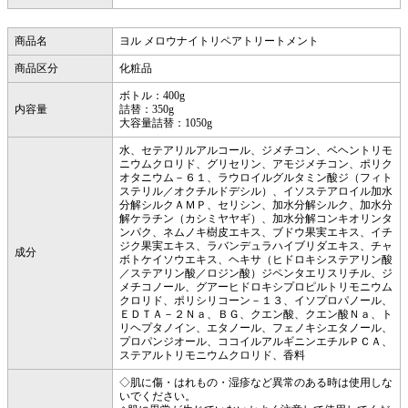
商品名
ヨル メロウナイトリペアトリートメント
商品区分
化粧品
ボトル：400g
内容量
詰替：350g
大容量詰替：1050g
水、セテアリルアルコール、ジメチコン、ベヘントリモ
ニウムクロリド、グリセリン、アモジメチコン、ポリク
オタニウム－６１、ラウロイルグルタミン酸ジ（フィト
ステリル／オクチルドデシル）、イソステアロイル加水
分解シルクＡＭＰ、セリシン、加水分解シルク、加水分
解ケラチン（カシミヤヤギ）、加水分解コンキオリンタ
ンパク、ネムノキ樹皮エキス、ブドウ果実エキス、イチ
ジク果実エキス、ラバンデュラハイブリダエキス、チャ
成分
ボトケイソウエキス、ヘキサ（ヒドロキシステアリン酸
／ステアリン酸／ロジン酸）ジペンタエリスリチル、ジ
メチコノール、グアーヒドロキシプロピルトリモニウム
クロリド、ポリシリコーン－１３、イソプロパノール、
ＥＤＴＡ－２Ｎａ、ＢＧ、クエン酸、クエン酸Ｎａ、ト
リヘプタノイン、エタノール、フェノキシエタノール、
プロパンジオール、ココイルアルギニンエチルＰＣＡ、
ステアルトリモニウムクロリド、香料
◇肌に傷・はれもの・湿疹など異常のある時は使用しな
いでください。