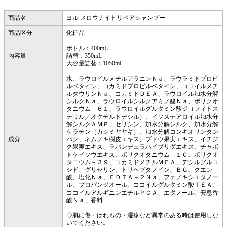
商品名
ヨル メロウナイトリペアシャンプー
商品区分
化粧品
ボトル：400mL
内容量
詰替：350mL
大容量詰替：1050mL
水、ラウロイルメチルアラニンＮａ、ラウラミドプロピ
ルベタイン、コカミドプロピルベタイン、ココイルメチ
ルタウリンＮａ、コカミドＤＥＡ、ラウロイル加水分解
シルクＮａ、ラウロイルシルクアミノ酸Ｎａ、ポリクオ
タニウム－６１、ラウロイルグルタミン酸ジ（フィトス
テリル／オクチルドデシル）、イソステアロイル加水分
解シルクＡＭＰ、セリシン、加水分解シルク、加水分解
ケラチン（カシミヤヤギ）、加水分解コンキオリンタン
成分
パク、ネムノキ樹皮エキス、ブドウ果実エキス、イチジ
ク果実エキス、ラバンデュラハイブリダエキス、チャボ
トケイソウエキス、ポリクオタニウム－１０、ポリクオ
タニウム－３９、コカミドメチルＭＥＡ、デシルグルコ
シド、グリセリン、トリヘプタノイン、ＢＧ、クエン
酸、塩化Ｎａ、ＥＤＴＡ－２Ｎａ、フェノキシエタノー
ル、プロパンジオール、ココイルグルタミン酸ＴＥＡ、
ココイルアルギニンエチルＰＣＡ、エタノール、安息香
酸Ｎａ、香料
◇肌に傷・はれもの・湿疹など異常のある時は使用しな
いでください。