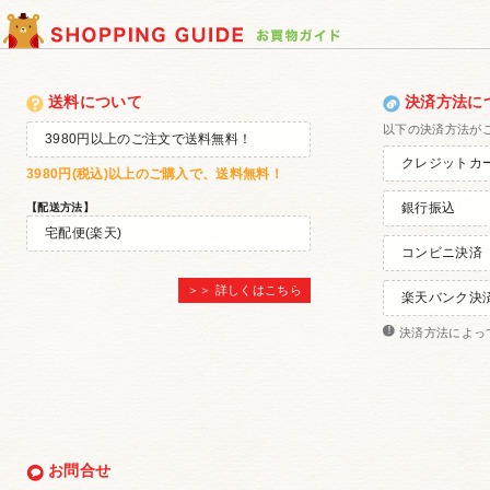
送料について
決済方法に
以下の決済方法が
3980円以上のご注文で送料無料！
クレジットカ
3980円(税込)以上
のご購入で、
送料無料！
銀行振込
【配送方法】
宅配便(楽天)
コンビニ決済
＞＞ 詳しくはこちら
楽天バンク決
決済方法によっ
お問合せ