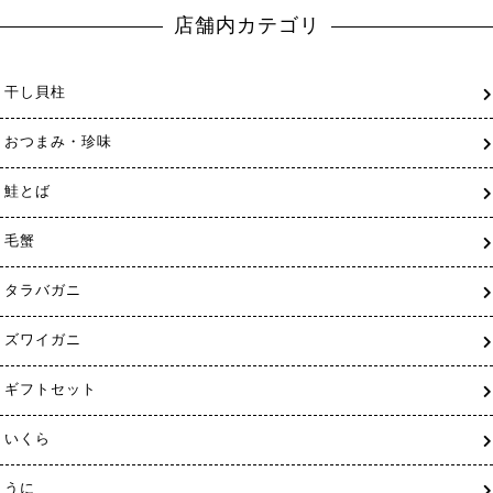
店舗内カテゴリ
干し貝柱
おつまみ・珍味
鮭とば
毛蟹
タラバガニ
ズワイガニ
ギフトセット
いくら
うに