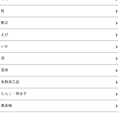
鮭
帆立
えび
いか
貝
昆布
魚類加工品
たらこ・明太子
農産物