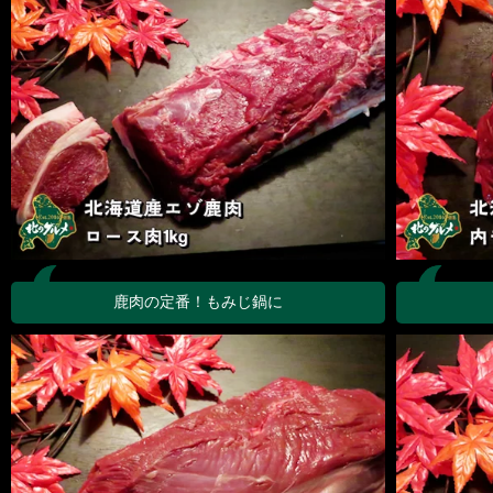
鹿肉の定番！もみじ鍋に