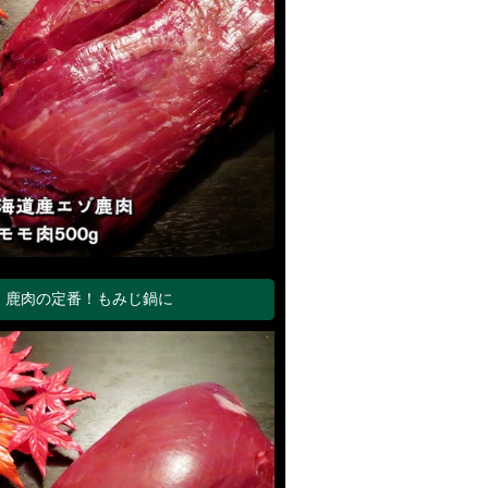
鹿肉の定番！もみじ鍋に