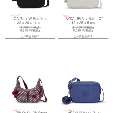
50%off
60%off
CAI(Noir W Red Beig)
AYDA UP(Airy Beige Ql)
22 x 28 x 14 cm
15 x 25 x 5 cm
18,700
円(税込)
21,450
円(税込)
9,350
円(税込)
8,580
円(税込)
この商品を探す
この商品を探す
kiI52711PB
kiI420824U
50%off
50%off
RIKKA S(3Dk Wine)
ABANU(Ocean Blue)