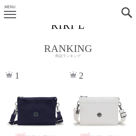
RIRI L
RANKING
商品ランキング
kiI59549HZ
kiI66798EL
1
2
50%off
50%off