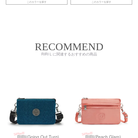
このカラーを探す
このカラーを探す
RECOMMEND
RIRI L に関連するおすすめの商品
kiI67303GP
kiI4683S7W
50%off
50%off
RIRI(Going Out Turq)
RIRI(Peach Glam)