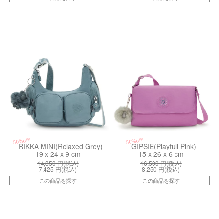
kiI59263NL
kiI54032GW
50%off
50%off
RIKKA MINI(Relaxed Grey)
GIPSIE(Playfull Pink)
19 x 24 x 9 cm
15 x 26 x 6 cm
14,850
円(税込)
16,500
円(税込)
7,425
円(税込)
8,250
円(税込)
この商品を探す
この商品を探す
kiI7002P39
kiI71019HZ