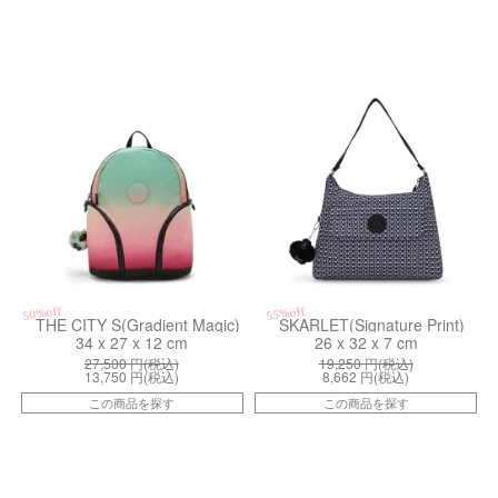
kiI58752PW
kiI3210DD2
50%off
55%off
THE CITY S(Gradient Magic)
SKARLET(Signature Print)
34 x 27 x 12 cm
26 x 32 x 7 cm
27,500
円(税込)
19,250
円(税込)
13,750
円(税込)
8,662
円(税込)
この商品を探す
この商品を探す
kiI60044LM
kiI73673LL