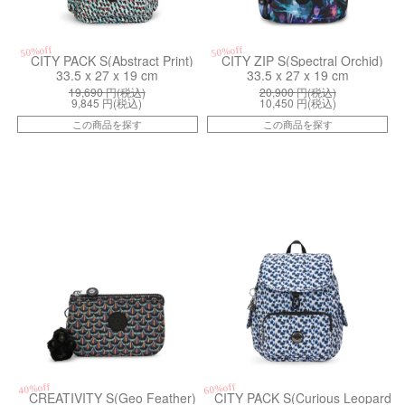
50%off
50%off
CITY PACK S(Abstract Print)
CITY ZIP S(Spectral Orchid)
33.5 x 27 x 19 cm
33.5 x 27 x 19 cm
19,690
円(税込)
20,900
円(税込)
9,845
円(税込)
10,450
円(税込)
この商品を探す
この商品を探す
kiI51597FP
kiI25251HZ
40%off
60%off
CREATIVITY S(Geo Feather)
CITY PACK S(Curious Leopard)