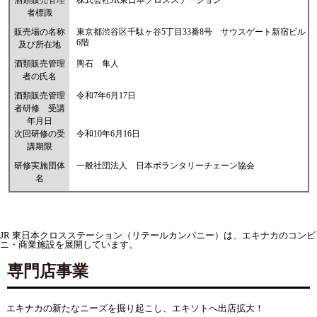
者標識
販売場の名称
東京都渋谷区千駄ヶ谷5丁目33番8号 サウスゲート新宿ビル
6階
及び所在地
酒類販売管理
輿石 隼人
者の氏名
酒類販売管理
令和7年6月17日
者研修 受講
年月日
次回研修の受
令和10年6月16日
講期限
研修実施団体
一般社団法人 日本ボランタリーチェーン協会
名
JR 東日本クロスステーション（リテールカンパニー）は、エキナカのコンビ
ニ・商業施設を展開しています。
専門店事業
エキナカの新たなニーズを掘り起こし、エキソトへ出店拡大！