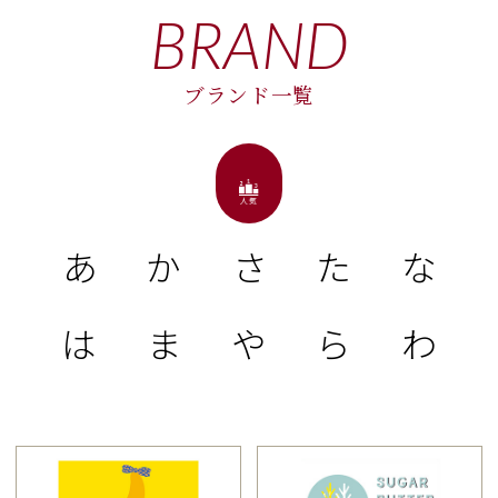
BRAND
ブランド一覧
あ
か
さ
た
な
は
ま
や
ら
わ