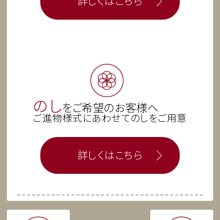
詳しくはこちら
常盤堂 雷おこし本舗
横濱ハーバー
のし
をご希望のお客様へ
白松がモナカ
萩の月
ご進物様式にあわせてのしをご用意
詳しくはこちら
海宝漬 中村家
とんかつ まい泉