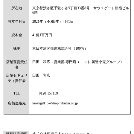
所在地
東京都渋谷区千駄ヶ谷5丁目33番8号 サウスゲート新宿ビル
6階
設立年月日
2021年（令和3年）4月1日
資本金
41億1百万円
株主
東日本旅客鉄道株式会社（100％）
店舗運営責任
臼田 和広（営業部 専門店ユニット 製造小売グループ）
者
店舗セキュリ
臼田 和広
ティ責任者
TEL
0120-157139
店舗連絡先
kioskgift_6@shop.rakuten.co.jp
酒類販売管理
株式会社JR東日本クロスステーション