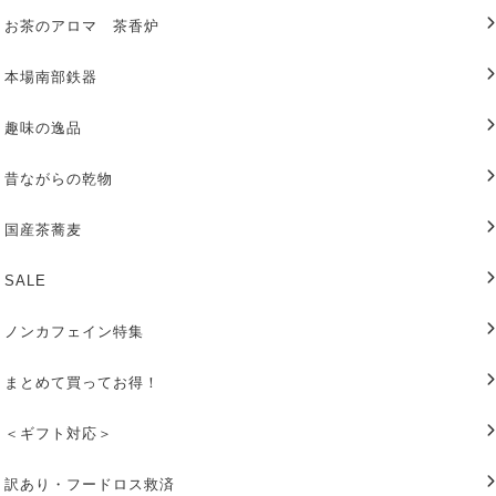
お茶のアロマ 茶香炉
本場南部鉄器
趣味の逸品
昔ながらの乾物
国産茶蕎麦
SALE
ノンカフェイン特集
まとめて買ってお得！
＜ギフト対応＞
訳あり・フードロス救済