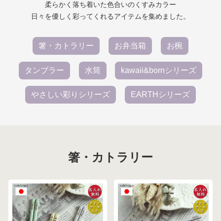
柔らかく落ち着いた色合いのくすみカラー
日々を優しく彩ってくれるアイテムを集めました。
箸・カトラリー
お弁当箱
お椀
タンブラー
水筒
kawaii&bornシリーズ
やさしい彩りシリーズ
EARTHシリーズ
箸・カトラリー