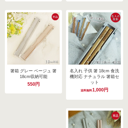
箸箱 グレー ベージュ 箸
名入れ 子供 箸 18cm 食洗
18cm収納可能
機対応 ナチュラル 箸箱セ
ット
550円
1,000円
送料無料