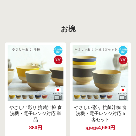
お椀
やさしい彩り 抗菌汁椀 食
やさしい彩り 抗菌汁椀 食
洗機・電子レンジ対応 単
洗機・電子レンジ対応 5
品
客セット
880円
4,680円
送料無料