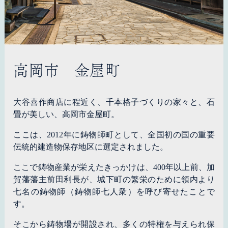
高岡市 金屋町
大谷喜作商店に程近く、千本格子づくりの家々と、石
畳が美しい、高岡市金屋町。
ここは、2012年に鋳物師町として、全国初の国の重要
伝統的建造物保存地区に選定されました。
ここで鋳物産業が栄えたきっかけは、400年以上前、加
賀藩藩主前田利長が、城下町の繁栄のために領内より
七名の鋳物師（鋳物師七人衆）を呼び寄せたことで
す。
そこから鋳物場が開設され、多くの特権を与えられ保