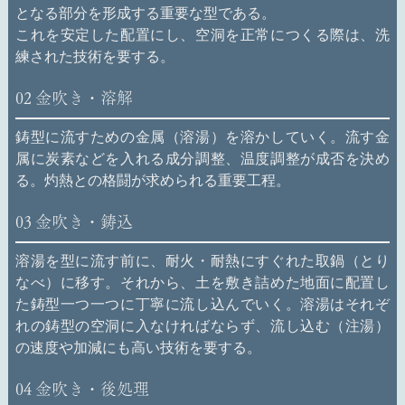
となる部分を形成する重要な型である。
これを安定した配置にし、空洞を正常につくる際は、洗
練された技術を要する。
02
金吹き・溶解
鋳型に流すための金属（溶湯）を溶かしていく。流す金
属に炭素などを入れる成分調整、温度調整が成否を決め
る。灼熱との格闘が求められる重要工程。
03
金吹き・鋳込
溶湯を型に流す前に、耐火・耐熱にすぐれた取鍋（とり
なべ）に移す。それから、土を敷き詰めた地面に配置し
た鋳型一つ一つに丁寧に流し込んでいく。溶湯はそれぞ
れの鋳型の空洞に入なければならず、流し込む（注湯）
の速度や加減にも高い技術を要する。
04
金吹き・後処理