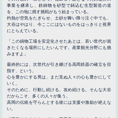
事業を継承し、鉄鋳物を砂型で鋳込む生型製造の道
を、この地に残す挑戦がもう始まっている。
灼熱が空気をたぎらせ、土砂が舞い降り注ぐ中でも、
大谷はやはり、今ここにはないものをはっきりと視界
にとらえている。
「この鋳物工場を安定化させたあとは、若い世代が就
きたくなる場所にしたいんです。産業観光分野にも挑
みますよ」
最終的には、次世代が引き継げる高岡鉄器の確立を目
指す、という。
心を豊かにする男は、まだ見ぬ人々の心も豊かにして
いく。
そのために、行動し続ける。攻め続ける。そんな大谷
だからこそ、多くの人々が集う。
高岡の伝統を守らんとする彼には支援や激励が絶えな
い。