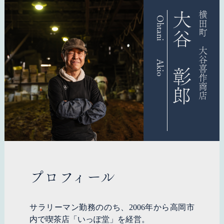
大谷 彰郎
横田町 大谷喜作商店
Ohtani Akio
プロフィール
サラリーマン勤務ののち、2006年から高岡市
内で喫茶店「いっぽ堂」を経営。