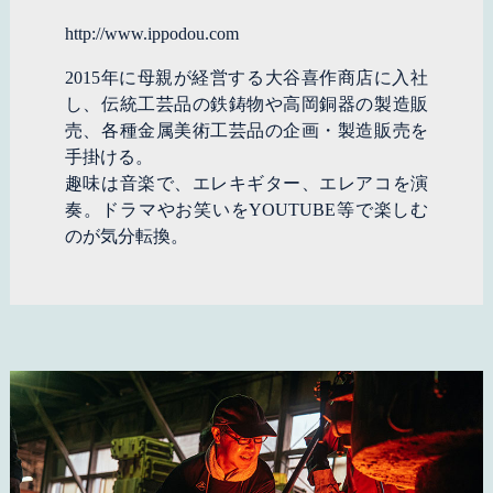
http://www.ippodou.com
2015年に母親が経営する大谷喜作商店に入社
し、伝統工芸品の鉄鋳物や高岡銅器の製造販
売、各種金属美術工芸品の企画・製造販売を
手掛ける。
趣味は音楽で、エレキギター、エレアコを演
奏。ドラマやお笑いをYOUTUBE等で楽しむ
のが気分転換。