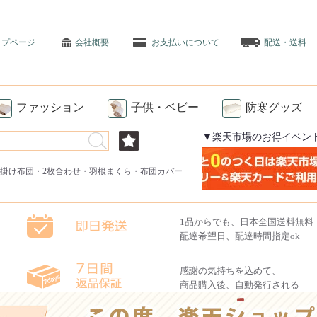
ップページ
会社概要
お支払いについて
配送・送料
ファッション
子供・ベビー
防寒グッズ
▼楽天市場のお得イベン
掛け布団
・
2枚合わせ
・
羽根まくら
・
布団カバー
1品からでも、日本全国送料無料
配達希望日、配達時間指定ok
感謝の気持ちを込めて、
商品購入後、自動発行される