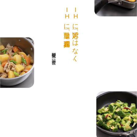
I
I
H
H
に「最適」な調理器具を。
に「対応」ではなく、
料理研究家 脇 雅世