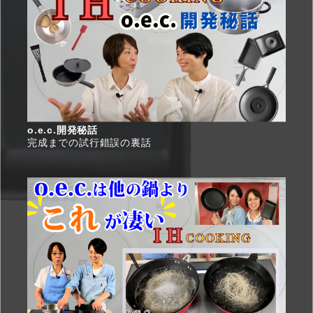
o.e.c.開発秘話
完成までの試行錯誤の裏話