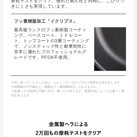
磨耗テストをクリア。優れた耐久性と同時に、こびりつ
きにくさも実現しています。
フッ素樹脂加工「イクリプス」
最高級ランクのフッ素樹脂コーティ
ング。ベースコート、ミドルコー
ト、トップコートの3層コーティング
で、ノンスティック性と耐摩耗性に
非常に優れたプロフェッショナルグ
レードです。PFOA不使用。
※長く使っていただくために、o.e.c.シリーズのヘラのご利用をおすすめします。
※W角鍋や片手鍋など、鍋類はフッ素樹脂加工しておりません。
※金属ヘラの利用も可能ですが、擦ったり叩くなど、使用方法によっては傷つく場
合があります。