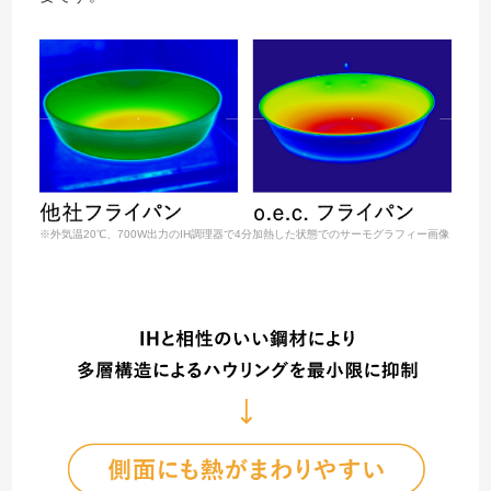
※外気温20℃、700W出力のIH調理器で4分加熱した状態でのサーモグラフィー画像