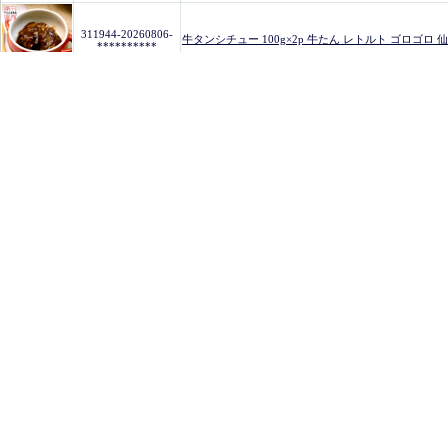
311944-20260806-
牛タンシチュー 100g×2p 牛たん レトルト ゴロゴロ
**********
【メール便送料無料】 ぶぶあられ 五色あられ 彩りあられ 
311944-20260806-
**********
用 割烹材料 パリおにぎり
【メール便送料無料】 ぶぶあられ 五色あられ 彩りあられ 
311944-20260806-
**********
用 割烹材料 パリおにぎり
燻製薫る 厚切りおつまみ牛たん 約30g×3枚 メール便送
311944-20260806-
**********
コロナ 応援 食品 肉 グルメ 宮城県WEB物産展
311944-20260806-
水晶南高梅 業務用 500g サメ軟骨 ヤゲン軟骨 鮫軟
**********
311944-20260806-
ベビーほたて 1kg 帆立 北海道産 噴火湾で獲れる一級品
**********