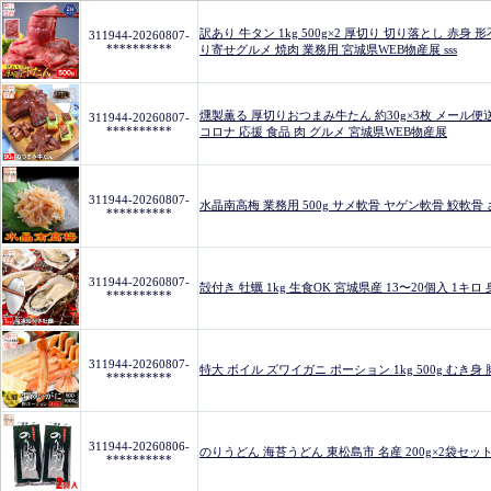
訳あり 牛タン 1kg 500g×2 厚切り 切り落とし 赤身
311944-20260807-
**********
り寄せグルメ 焼肉 業務用 宮城県WEB物産展 sss
燻製薫る 厚切りおつまみ牛たん 約30g×3枚 メール便送
311944-20260807-
**********
コロナ 応援 食品 肉 グルメ 宮城県WEB物産展
311944-20260807-
水晶南高梅 業務用 500g サメ軟骨 ヤゲン軟骨 鮫軟
**********
311944-20260807-
殻付き 牡蠣 1kg 生食OK 宮城県産 13〜20個入 1
**********
311944-20260807-
特大 ボイル ズワイガニ ポーション 1kg 500g むき身
**********
311944-20260806-
のりうどん 海苔うどん 東松島市 名産 200g×2袋セ
**********