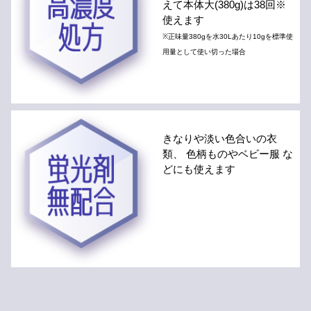
えて本体大(380g)は38回※
使えます
※正味量380gを水30Lあたり10gを標準使
用量として使い切った場合
きなりや淡い色合いの衣
類、 色柄ものやベビー服 な
どにも使えます