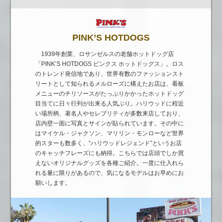
PINK’S HOTDOGS
1939年創業、ロサンゼルスの老舗ホットドッグ店
「PINK’S HOTDOGS ピンクス ホットドッグス」。ロス
のトレンド発信地であり、世界有数のファッションスト
リートとして知られるメルローズに構えたお店は、看板
メニューのチリソースがたっぷりかかったホットドッグ
目当てに日々行列が出来る人気ぶり。ハリウッドに程近
い場所柄、著名人やセレブリティが多数来店しており、
店内壁一面に写真とサインが貼られています。その中に
はマイケル・ジャクソン、マリリン・モンローなど世界
的スターも数多く、“ハリウッドレジェンド”というお店
のキャッチフレーズにも納得。こちらでは店頭でしか買
えないオリジナルグッズを各種ご紹介。一度に仕入れら
れる量に限りがあるので、気になるモデルはお早めにお
願いします。