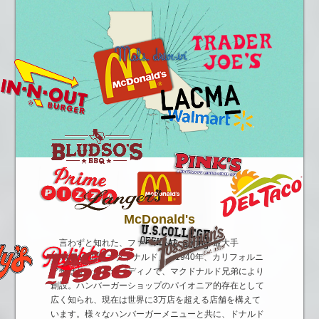
McDonald's
言わずと知れた、ファーストフード世界最大手
「McDonald's マクドナルド」。1940年、カリフォルニ
ア州はサンバーナーディノで、マクドナルド兄弟により
創設。ハンバーガーショップのパイオニア的存在として
広く知られ、現在は世界に3万店を超える店舗を構えて
います。様々なハンバーガーメニューと共に、ドナルド