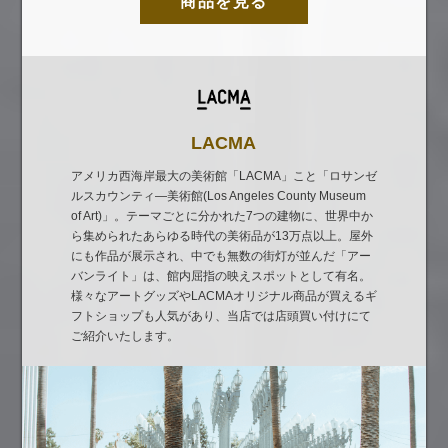
商品を見る
LACMA
アメリカ西海岸最大の美術館「LACMA」こと「ロサンゼ
ルスカウンティ―美術館(Los Angeles County Museum
of Art)」。テーマごとに分かれた7つの建物に、世界中か
ら集められたあらゆる時代の美術品が13万点以上。屋外
にも作品が展示され、中でも無数の街灯が並んだ「アー
バンライト」は、館内屈指の映えスポットとして有名。
様々なアートグッズやLACMAオリジナル商品が買えるギ
フトショップも人気があり、当店では店頭買い付けにて
ご紹介いたします。