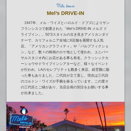
Mel’s DRIVE-IN
1947年、メル・ワイズとハロルド・ドブズによりサン
フランシスコで創業された「Mel’s DRIVE-IN メルズ ド
ライブイン」。50’Sスタイルの古き良きアメリカンダイ
ナーで、カリフォルニア全域に8店舗を展開する人気
店。「アメリカングラフィティ」や「パルプフィクショ
ン」など、数々の映画のロケ地として使われ、ユニバー
サルスタジオ内にお店がある事も有名。クラッシックカ
ーショウやドライブインシアターなど、様々なイベント
が行われ、LAのセレブリティも数多く来店。経営難に陥
った事もありました、二代目が立て直し、現在は三代目
のコルトン・ワイズが手腕を振るっています。この度そ
の三代目とご縁があり、当店企画の別注をお願いする事
が出来ました。