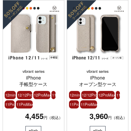
vibrant series
vibrant series
iPhone
iPhone
手帳型ケース
オープン型ケース
12mini
12/12Pro
12ProMax
11
12mini
12/12Pro
12ProMax
11
11Pro
11ProMax
11Pro
11ProMax
4,455
3,960
円（税込）
円（税込）
click
click