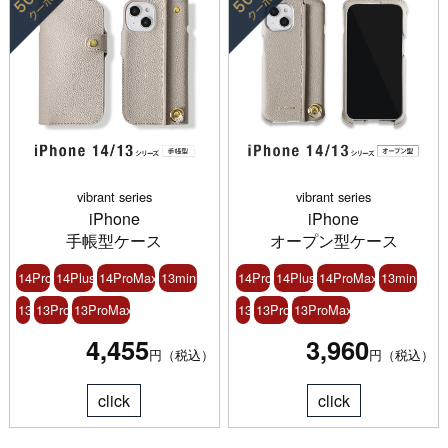
vibrant series
vibrant series
iPhone
iPhone
手帳型ケース
オープン型ケース
14Pro
14Plus
14ProMax
13mini
14Pro
14Plus
14ProMax
13mini
13
13Pro
13ProMax
13
13Pro
13ProMax
4,455
3,960
円（税込）
円（税込）
click
click