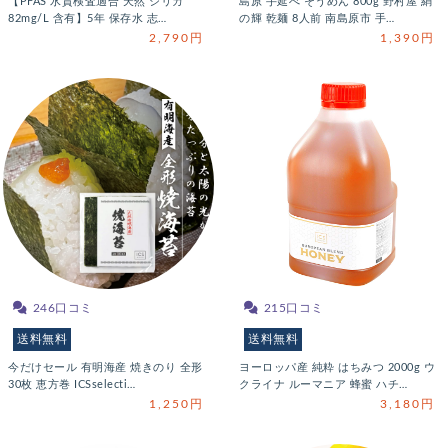
【PFAS 水質検査適合 天然 シリカ
島原 手延べ そうめん 800g 野村屋 絹
82mg/L 含有】5年 保存水 志…
の輝 乾麺 8人前 南島原市 手…
2,790円
1,390円
246口コミ
215口コミ
送料無料
送料無料
今だけセール 有明海産 焼きのり 全形
ヨーロッパ産 純粋 はちみつ 2000g ウ
30枚 恵方巻 ICSselecti…
クライナ ルーマニア 蜂蜜 ハチ…
1,250円
3,180円