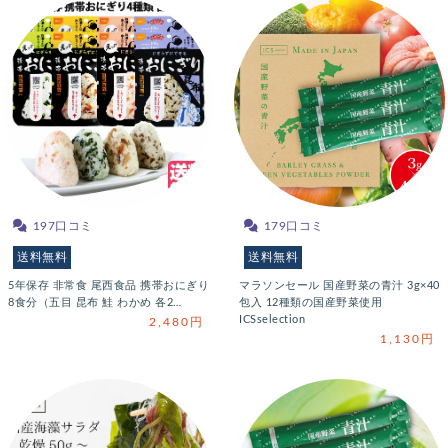
197口コミ
179口コミ
送料無料
送料無料
5年保存 非常食 尾西食品 携帯おにぎり
マラソンセール 国産野菜の青汁 3g×40
8食分（五目 昆布 鮭 わかめ 各2…
包入 12種類の国産野菜使用
ICSselection
2,480円
1,130円