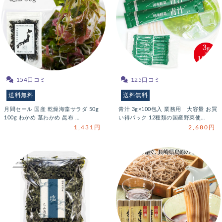
154口コミ
125口コミ
送料無料
送料無料
月間セール 国産 乾燥海藻サラダ 50g
青汁 3g×100包入 業務用 大容量 お買
100g わかめ 茎わかめ 昆布 …
い得パック 12種類の国産野菜使…
1,431円
2,680円