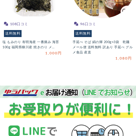
108口コミ
96口コミ
送料無料
送料無料
塩 もみのり 有明海産 一番摘み 海苔
手延べ そば 絹の輝 200g×3袋 乾麺
100g 福岡県柳川産 焼きのり メ…
メール便 送料無料 訳あり 手延べ グル
メ食品 産直
1,000円
1,080円