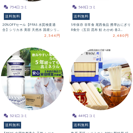
754口コミ
560口コミ
送料無料
送料無料
20%OFFセール【PFAS 水質検査適
5年保存 非常食 尾西食品 携帯おにぎり
合】シリカ水 美容 天然水 国産シリ…
8食分（五目 昆布 鮭 わかめ 各2…
2,544円
2,480円
521口コミ
449口コミ
送料無料
送料無料